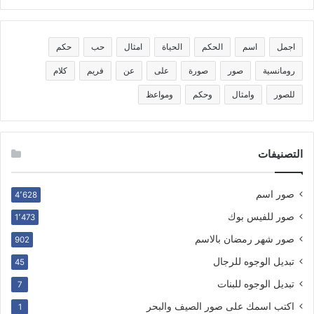
اجمل
اسم
الحكم
الحياة
امثال
حب
حكم
رومانسية
صور
صورة
على
عن
فريم
كلام
للصور
وامثال
وحكم
ومواعظ
التصنيفات
صور اسم
4٬628
صور للفيس بوك
1٬473
صور شهر رمضان بالاسم
902
تبديل الوجوه للرجال
45
تبديل الوجوه للبنات
7
اكتب اسمك على صور الصيف والبحر
1