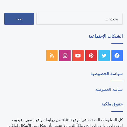
البحث
عن:
الشبكات الإجتماعية
فيسبوك
تويتر
بينتيريست
يوتيوب
انستقرام
ملخص
الموقع
سياسة الخصوصية
RSS
سياسة الخصوصية
حقوق ملكية
كل المعلومات المقدمة في موقع akteb من روابط مواقع ، صور ، فيديو ،
لوجوهات ، وأيقونات الخ ، ملكاً للغير ولا تنتمى بأي شكل من الأشكال لملكية