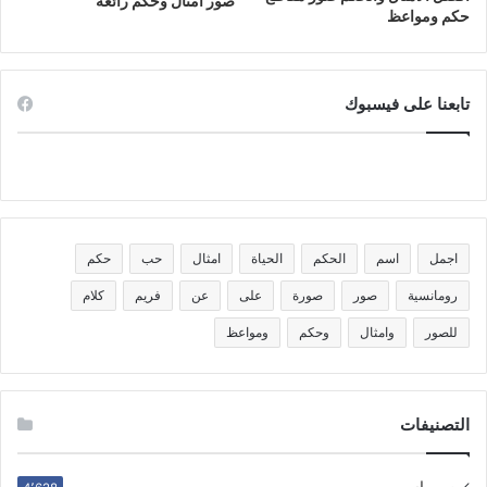
صور امثال وحكم رائعة
حكم ومواعظ
تابعنا على فيسبوك
اجمل
اسم
الحكم
الحياة
امثال
حب
حكم
رومانسية
صور
صورة
على
عن
فريم
كلام
للصور
وامثال
وحكم
ومواعظ
التصنيفات