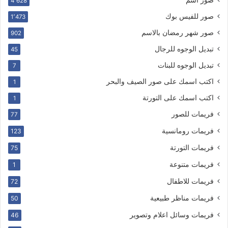
صور اسم
4٬628
صور للفيس بوك
1٬473
صور شهر رمضان بالاسم
902
تبديل الوجوه للرجال
45
تبديل الوجوه للبنات
7
اكتب اسمك على صور الصيف والبحر
1
اكتب اسمك على التورتة
1
فريمات للصور
77
فريمات رومانسية
123
فريمات التورتة
75
فريمات متنوعة
1
فريمات للاطفال
72
فريمات مناظر طبيعية
50
فريمات وسائل اعلام وتصوير
46