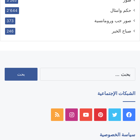
صور
3٬263
حكم وامثال
2٬644
صور حب ورومانسية
373
صباح الخير
246
البحث
عن:
الشبكات الإجتماعية
فيسبوك
تويتر
بينتيريست
يوتيوب
انستقرام
ملخص
الموقع
سياسة الخصوصية
RSS