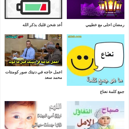
رمضان احلى مع خطيبي
أعد شحن قلبك بذكر الله
اعمل حاجه في دنيتك صور كومنتات
محمد سعد
جمع كلمة نعناع