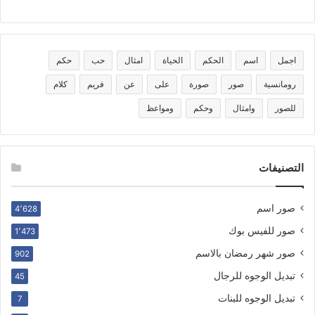
اجمل
اسم
الحكم
الحياة
امثال
حب
حكم
رومانسية
صور
صورة
على
عن
فريم
كلام
للصور
وامثال
وحكم
ومواعظ
التصنيفات
صور اسم
4٬628
صور للفيس بوك
1٬473
صور شهر رمضان بالاسم
902
تبديل الوجوه للرجال
45
تبديل الوجوه للبنات
7