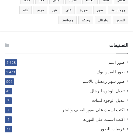
رومانسية
صور
صورة
على
عن
فريم
كلام
للصور
وامثال
وحكم
ومواعظ
التصنيفات
صور اسم
4٬628
صور للفيس بوك
1٬473
صور شهر رمضان بالاسم
902
تبديل الوجوه للرجال
45
تبديل الوجوه للبنات
7
اكتب اسمك على صور الصيف والبحر
1
اكتب اسمك على التورتة
1
فريمات للصور
77