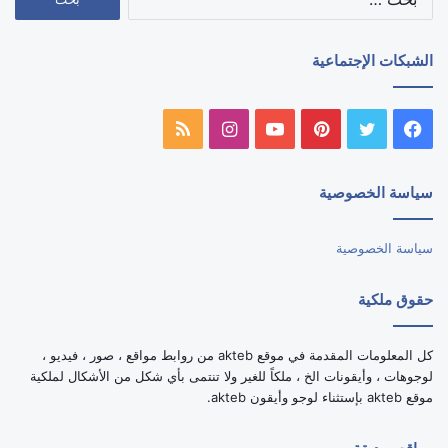
عن:
الشبكات الإجتماعية
فيسبوك
تويتر
بينتيريست
يوتيوب
انستقرام
ملخص
الموقع
سياسة الخصوصية
RSS
سياسة الخصوصية
حقوق ملكية
كل المعلومات المقدمة في موقع akteb من روابط مواقع ، صور ، فيديو ،
لوجوهات ، وأيقونات الخ ، ملكاً للغير ولا تنتمى بأي شكل من الأشكال لملكية
موقع akteb بإستثناء لوجو وأيقون akteb.