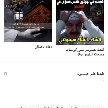
دعاء الافطار
الشك هيموتني صور كومنتات
مضحكة للفيس بوك
تابعنا على فيسبوك
اجمل
اسم
الحكم
الحياة
امثال
حب
حكم