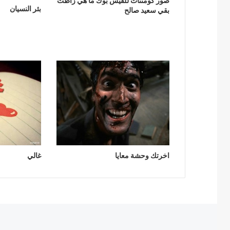
صور كومنتات للفيس بوك ما هي زاطت
بئر النسيان
بقي سعيد صالح
اخرتك وحشة معايا
غالي