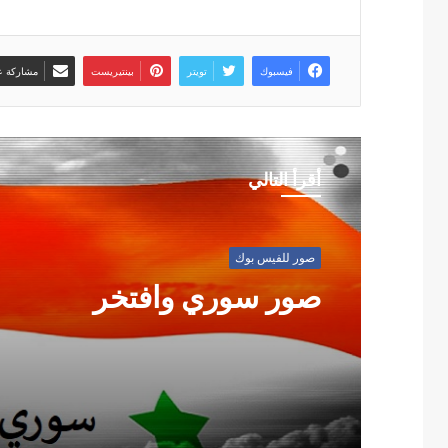
فيسبوك
تويتر
بينتيريست
مشاركة عب
أقرأ التالي
صور للفيس بوك
صور سوري وافتخر