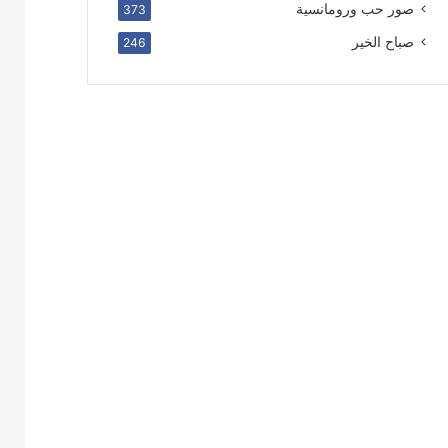
صور حب ورومانسية
373
صباح الخير
246