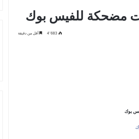
ات مضحكة للفيس بوك
4٬683
أقل من دقيقة
يس بوك
ك