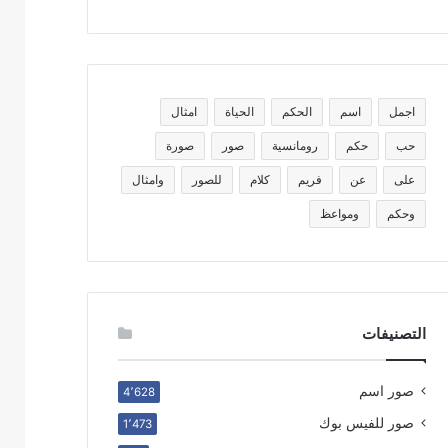
اجمل
اسم
الحكم
الحياة
امثال
حب
حكم
رومانسية
صور
صورة
على
عن
فريم
كلام
للصور
وامثال
وحكم
ومواعظ
التصنيفات
صور اسم
4٬628
صور للفيس بوك
1٬473