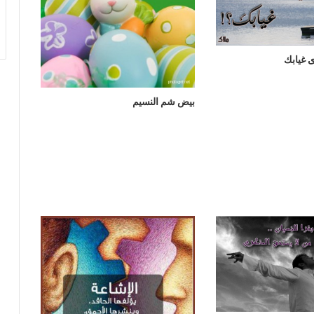
غيابك
بيض شم النسيم