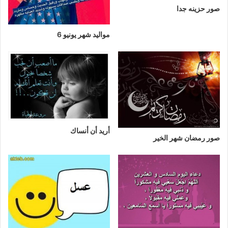
صور حزينه جدا
مواليد شهر يونيو 6
أريد أن أنساك
صور رمضان شهر الخير