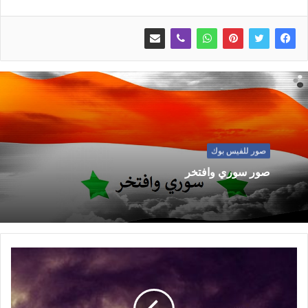
صور للفيس بوك
صور سوري وافتخر