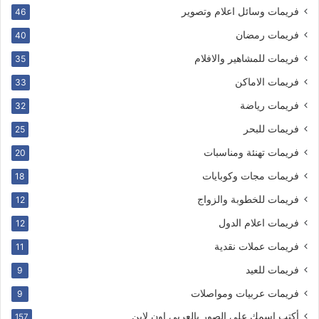
فريمات وسائل اعلام وتصوير
46
فريمات رمضان
40
فريمات للمشاهير والافلام
35
فريمات الاماكن
33
فريمات رياضة
32
فريمات للبحر
25
فريمات تهنئة ومناسبات
20
فريمات مجات وكوبايات
18
فريمات للخطوبة والزواج
12
فريمات اعلام الدول
12
فريمات عملات نقدية
11
فريمات للعيد
9
فريمات عربيات ومواصلات
9
أكتب اسمك على الصور بالعربى اون لاين
157