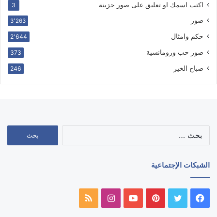
اكتب اسمك او تعليق على صور حزينة
3
صور
3٬263
حكم وامثال
2٬644
صور حب ورومانسية
373
صباح الخير
246
البحث
عن:
الشبكات الإجتماعية
فيسبوك
تويتر
بينتيريست
يوتيوب
انستقرام
ملخص
الموقع