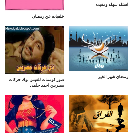
اسئله سهله ومفيده
خلفيات عن رمضان
رمضان شهر الخير
صور كومنتات للفيس بوك حركات
مصريين احمد حلمى