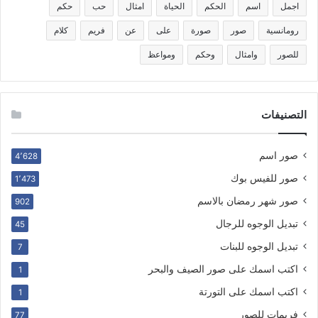
اجمل
اسم
الحكم
الحياة
امثال
حب
حكم
رومانسية
صور
صورة
على
عن
فريم
كلام
للصور
وامثال
وحكم
ومواعظ
التصنيفات
صور اسم
4٬628
صور للفيس بوك
1٬473
صور شهر رمضان بالاسم
902
تبديل الوجوه للرجال
45
تبديل الوجوه للبنات
7
اكتب اسمك على صور الصيف والبحر
1
اكتب اسمك على التورتة
1
فريمات للصور
77