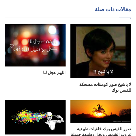
مقالات ذات صلة
اللهم عجل لنا
لا ياشيخ صور كومنتات مضحكة
للفيس بوك
صور للفيس بوك خلفيات طبيعية
غروب الشمس ونخل وطبيعة جميلة