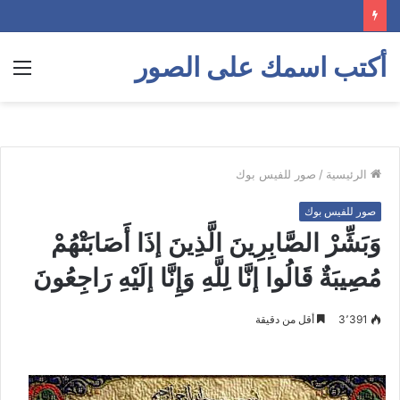
أكتب اسمك على الصور
الق
الرئيسية
/
صور للفيس بوك
صور للفيس بوك
وَبَشِّرْ الصَّابِرِينَ الَّذِينَ إذَا أَصَابَتْهُمْ
مُصِيبَةٌ قَالُوا إنَّا لِلَّهِ وَإِنَّا إلَيْهِ رَاجِعُونَ
3٬391
أقل من دقيقة