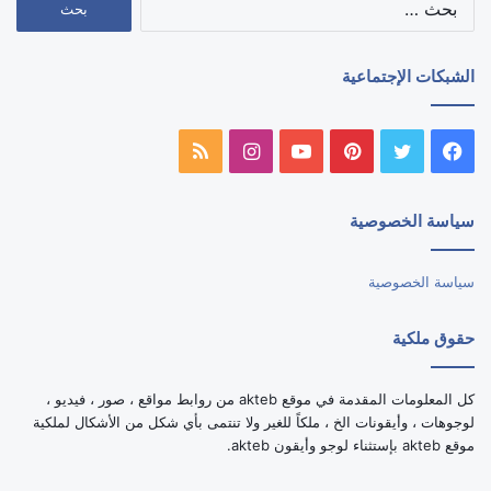
عن:
الشبكات الإجتماعية
فيسبوك
تويتر
بينتيريست
يوتيوب
انستقرام
ملخص
الموقع
سياسة الخصوصية
RSS
سياسة الخصوصية
حقوق ملكية
كل المعلومات المقدمة في موقع akteb من روابط مواقع ، صور ، فيديو ،
لوجوهات ، وأيقونات الخ ، ملكاً للغير ولا تنتمى بأي شكل من الأشكال لملكية
موقع akteb بإستثناء لوجو وأيقون akteb.