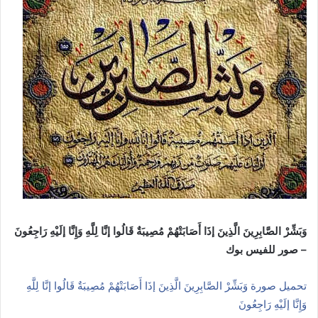
وَبَشِّرْ الصَّابِرِينَ الَّذِينَ إذَا أَصَابَتْهُمْ مُصِيبَةٌ قَالُوا إنَّا لِلَّهِ وَإِنَّا إلَيْهِ رَاجِعُونَ
– صور للفيس بوك
تحميل صورة وَبَشِّرْ الصَّابِرِينَ الَّذِينَ إذَا أَصَابَتْهُمْ مُصِيبَةٌ قَالُوا إنَّا لِلَّهِ
وَإِنَّا إلَيْهِ رَاجِعُونَ