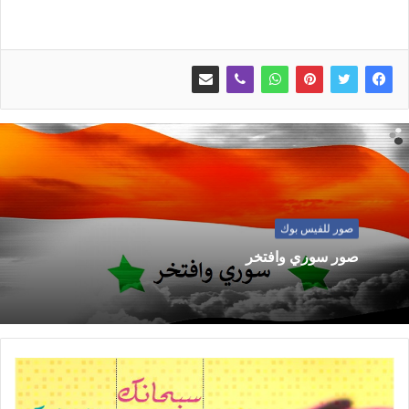
صور للفيس بوك
صور سوري وافتخر