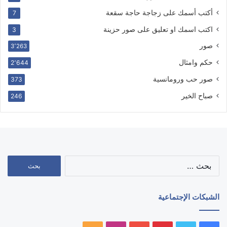
أكتب أسمك على زجاجة حاجة سقعة
7
اكتب اسمك او تعليق على صور حزينة
3
صور
3٬263
حكم وامثال
2٬644
صور حب ورومانسية
373
صباح الخير
246
البحث
عن:
الشبكات الإجتماعية