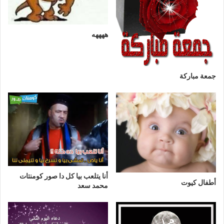
ههههه
جمعة مباركة
أنا يتلعب بيا كل دا صور كومنتات
أطفال كيوت
محمد سعد