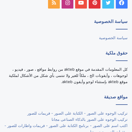
فيسبوك
تويتر
بينتيريست
يوتيوب
انستقرام
ملخص
الموقع
سياسة الخصوصية
RSS
سياسة الخصوصية
حقوق ملكية
كل المعلومات المقدمة في موقع akteb من روابط مواقع ، صور ، فيديو ،
لوجوهات ، وأيقونات الخ ، ملكاً للغير ولا تنتمى بأي شكل من الأشكال لملكية
موقع akteb بإستثناء لوجو وأيقون akteb.
مواقع صديقة
تركيب الوجوه على الصور - الكتابة على الصور - فريمات للصور
تركيب الوجوه على الصور بالذكاء الصناعى مجانا
اكتب اسم على الصور - برنامج الكتابة على الصور - فريمات واطارات للصور -
مؤثرات للصور - صورتنا