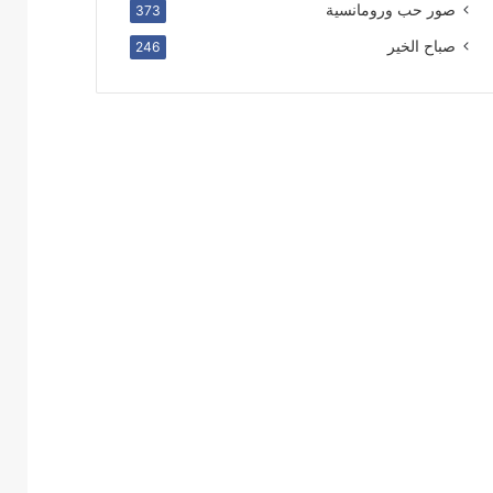
صور حب ورومانسية
373
صباح الخير
246