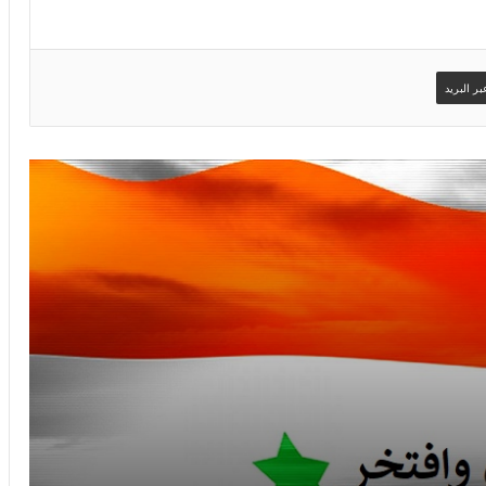
ر البريد
صور سوري وافتخر
امساكية شهر رمضان لعام 2019 ستوكهولم
– السويد
رمضان احلى مع ولادي