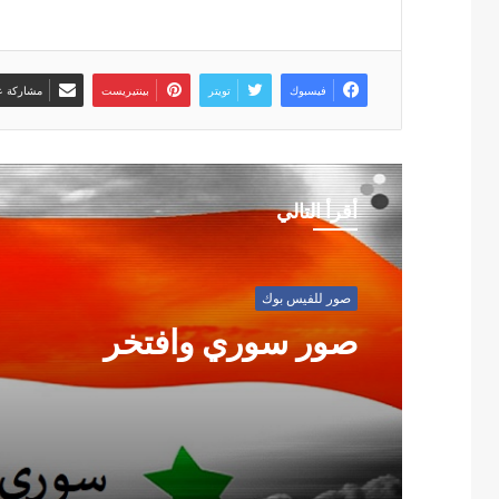
فيسبوك
تويتر
بينتيريست
مشاركة عب
أقرأ التالي
صور للفيس بوك
صور سوري وافتخر