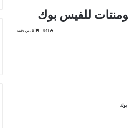
نتات للفيس بوك
941
أقل من دقيقة
بوك