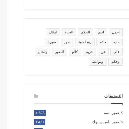
اجمل
اسم
الحكم
الحياة
امثال
حب
حكم
رومانسية
صور
صورة
على
عن
فريم
كلام
للصور
وامثال
وحكم
ومواعظ
التصنيفات
صور اسم
4٬628
صور للفيس بوك
1٬473