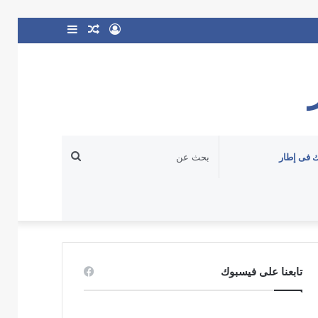
تسجيل
مقال
إضافة
الدخول
عشوائي
عمود
جانبي
بحث
 فى إطار
عن
تابعنا على فيسبوك