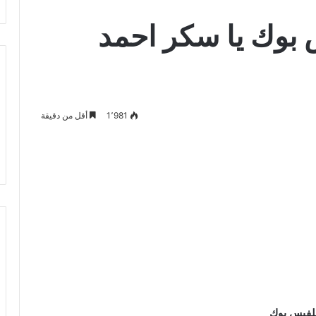
بوك يا سكر احمد
1٬981
أقل من دقيقة
للفيس بوك