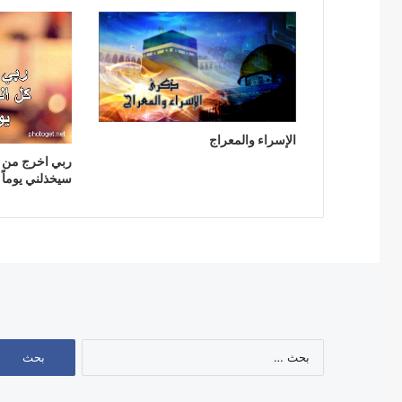
الإسراء والمعراج
ربي اخرج من 
سيخذلني يوماً 
البحث
عن: