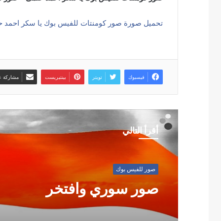
تحميل صورة صور كومنتات للفيس بوك يا سكر احمد 
فيسبوك
تويتر
بينتيريست
مشاركة عب
أقرأ التالي
صور للفيس بوك
صور سوري وافتخر