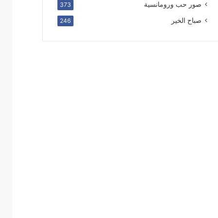
صور حب ورومانسية
373
صباح الخير
246