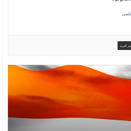
حلمى
ر البريد
صور سوري وافتخر
امساكية شهر رمضان لعام 2019 ستوكهولم
– السويد