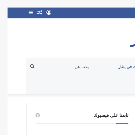
تسجيل
مقال
إضافة
الدخول
عشوائي
عمود
جانبي
بحث
 فى إطار
عن
تابعنا على فيسبوك