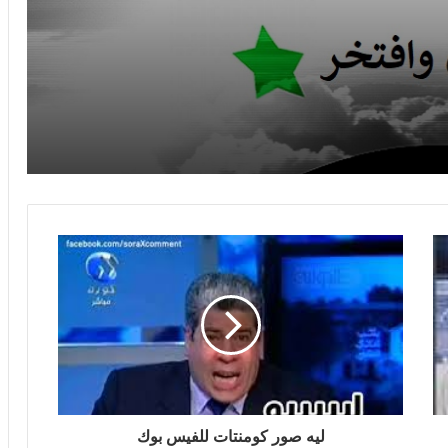
رمضان احلى مع ولادي
ليه صور كومنتات للفيس بوك