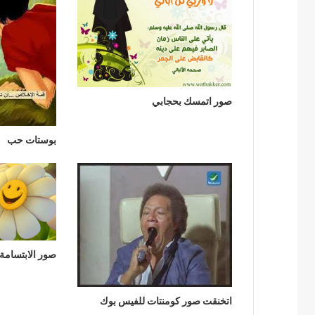
صور اتمسك بحجابي
بوستات حب
صور الابتسامة
اتخنقت صور كومنتات للفيس بوك