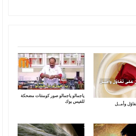
ياجمالو ياجمالو صور كومنتات مضحكة
للفيس بوك
اؤل وأمــل