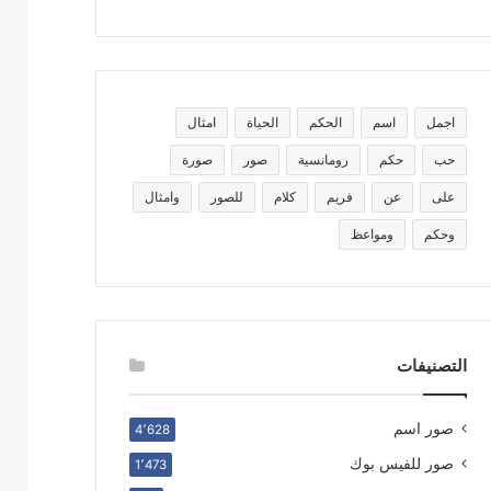
اجمل
اسم
الحكم
الحياة
امثال
حب
حكم
رومانسية
صور
صورة
على
عن
فريم
كلام
للصور
وامثال
وحكم
ومواعظ
التصنيفات
صور اسم
4٬628
صور للفيس بوك
1٬473