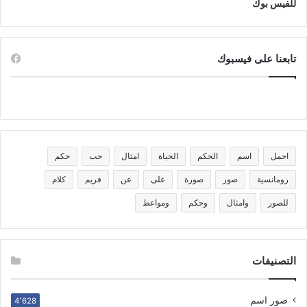
للفيس بوك
تابعنا على فيسبوك
اجمل
اسم
الحكم
الحياة
امثال
حب
حكم
رومانسية
صور
صورة
على
عن
فريم
كلام
للصور
وامثال
وحكم
ومواعظ
التصنيفات
صور اسم
4٬628