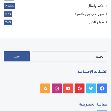
حكم وامثال
2٬644
صور حب ورومانسية
373
صباح الخير
246
البحث
عن:
الشبكات الإجتماعية
فيسبوك
تويتر
بينتيريست
يوتيوب
انستقرام
ملخص
الموقع
سياسة الخصوصية
RSS