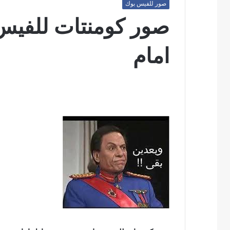
صور للفيس بوك
صور كومنتات للفيس
امام