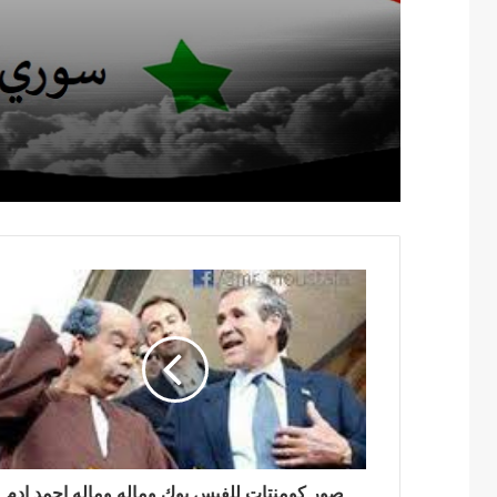
صور كومنتات للفيس بوك وماله وماله احمد ادم