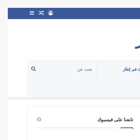
تسجيل
مقال
إضافة
الدخول
عشوائي
عمود
جانبي
بحث
 فى إطار
عن
تابعنا على فيسبوك