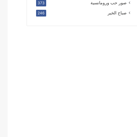
صور حب ورومانسية
373
صباح الخير
246