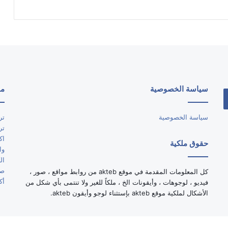
سياسة الخصوصية
مو
سياسة الخصوصية
تر
تر
اك
حقوق ملكية
وا
ال
صو
كل المعلومات المقدمة في موقع akteb من روابط مواقع ، صور ،
أك
فيديو ، لوجوهات ، وأيقونات الخ ، ملكاً للغير ولا تنتمى بأي شكل من
الأشكال لملكية موقع akteb بإستثناء لوجو وأيقون akteb.