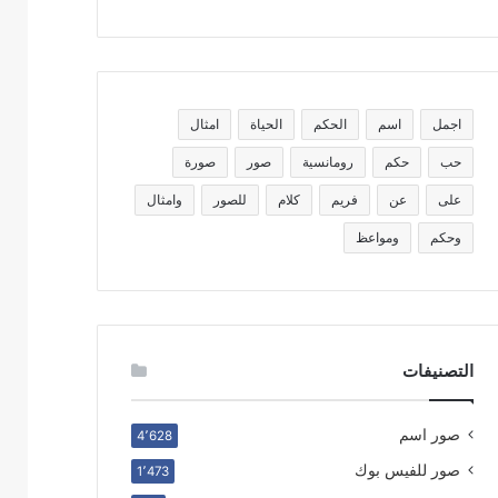
اجمل
اسم
الحكم
الحياة
امثال
حب
حكم
رومانسية
صور
صورة
على
عن
فريم
كلام
للصور
وامثال
وحكم
ومواعظ
التصنيفات
صور اسم
4٬628
صور للفيس بوك
1٬473