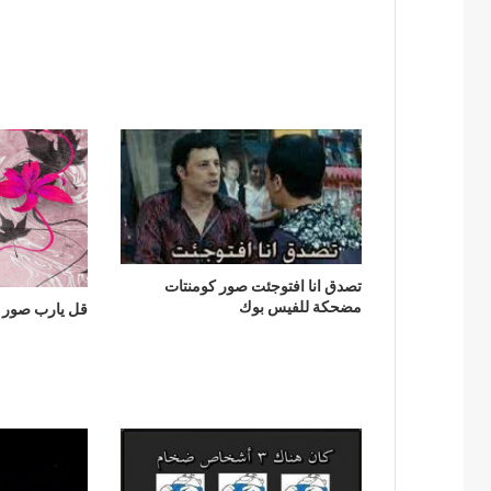
تصدق انا افتوجئت صور كومنتات
مضحكة للفيس بوك
قل يارب صور دي