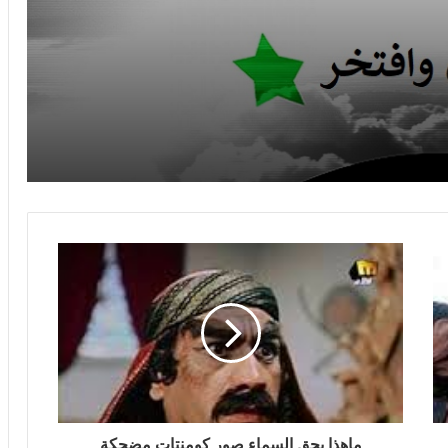
رمضان احلى مع ولادي
ماهذا بحق السماء صور كومنتات مضحكة