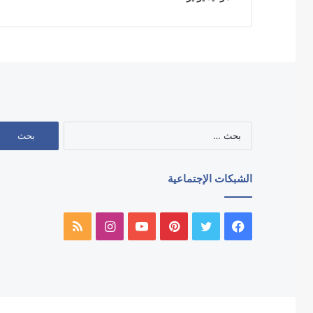
البحث
عن:
الشبكات الإجتماعية
فيسبوك
تويتر
بينتيريست
يوتيوب
انستقرام
ملخص
الموقع
RSS