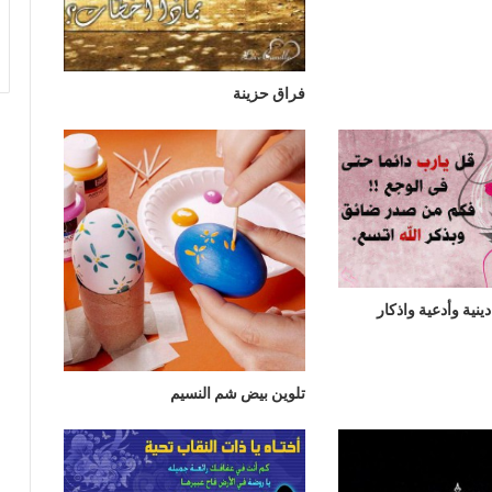
فراق حزينة
نية وأدعية واذكار
تلوين بيض شم النسيم