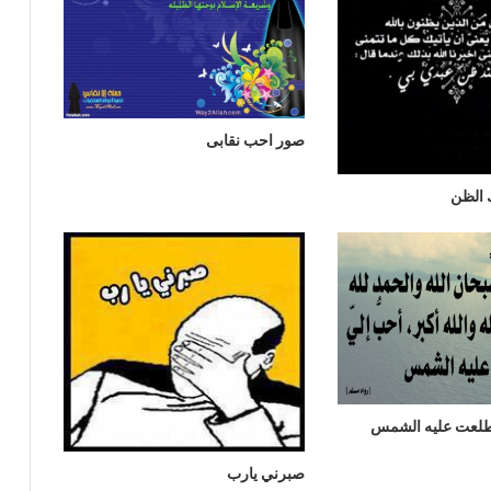
صور احب نقابى
 الظن
 طلعت عليه الشمس
صبرني يارب