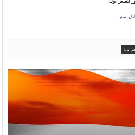
ر للفيس بوك
دل امام
ر البريد
صور سوري وافتخر
امساكية شهر رمضان لعام 2019 ستوكهولم
– السويد