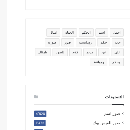
اجمل
اسم
الحكم
الحياة
امثال
حب
حكم
رومانسية
صور
صورة
على
عن
فريم
كلام
للصور
وامثال
وحكم
ومواعظ
التصنيفات
صور اسم
4٬628
صور للفيس بوك
1٬473