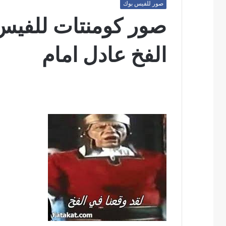
صور للفيس بوك
صور كومنتات للفيس 
الفخ عادل امام