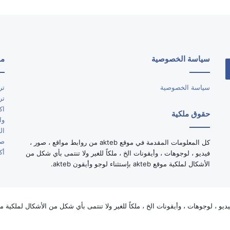
سياسة الخصوصية
مو
سياسة الخصوصية
تر
تر
اك
حقوق ملكية
وا
ال
صو
كل المعلومات المقدمة في موقع akteb من روابط مواقع ، صور ،
أك
فيديو ، لوجوهات ، وأيقونات الخ ، ملكاً للغير ولا تنتمى بأي شكل من
الأشكال لملكية موقع akteb بإستثناء لوجو وأيقون akteb.