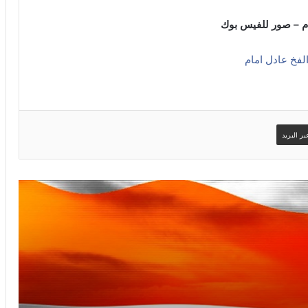
ام – صور للفيس بوك
لفخ عادل امام
ر البريد
صور سوري وافتخر
امساكية شهر رمضان لعام 2019 ستوكهولم