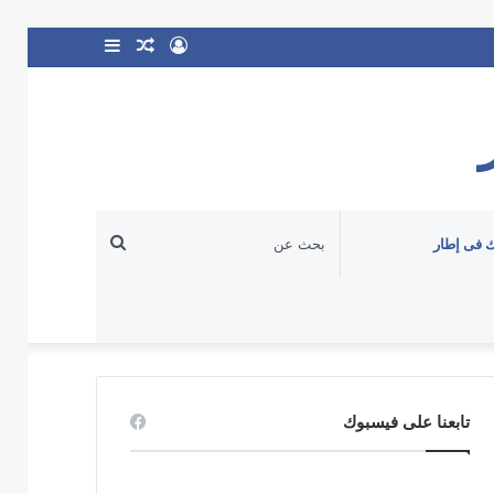
تسجيل
مقال
إضافة
الدخول
عشوائي
عمود
جانبي
بحث
 فى إطار
عن
تابعنا على فيسبوك