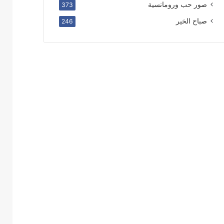
صور حب ورومانسية
373
صباح الخير
246