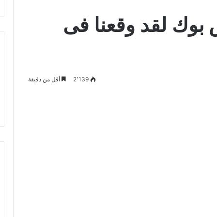
بوك لقد وقعنا فى
2٬139
أقل من دقيقة