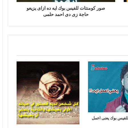
صور كومنتات للفيس بوك ايه ده ازاى يزيعو
حاجة زى دى احمد حلمى
للفيس بوك يعنى اعمل