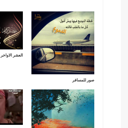
العشر الاواخر
صور للمسافر