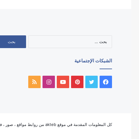
البحث
عن:
الشبكات الإجتماعية
فيسبوك
تويتر
بينتيريست
يوتيوب
انستقرام
ملخص
الموقع
RSS
كل المعلومات المقدمة في موقع akteb من روابط مواقع ، صور ، فيديو ، لوجوهات ، وأيقونات الخ ، ملكاً للغير ولا تنتمى بأي شكل من الأشكال لملكية موقع akteb بإستثناء لوجو وأيقون akteb.