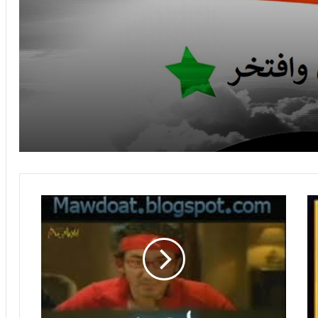
– السويد
رمضان احلى مع ولادي