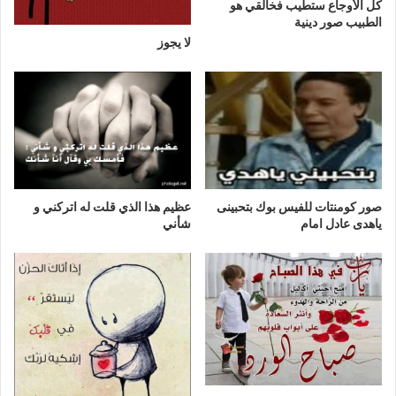
كل الأوجاع ستطيب فخالقي هو
الطبيب صور دينية
لا يجوز
صور كومنتات للفيس بوك بتحبينى
عظيم هذا الذي قلت له اتركني و
ياهدى عادل امام
شأني