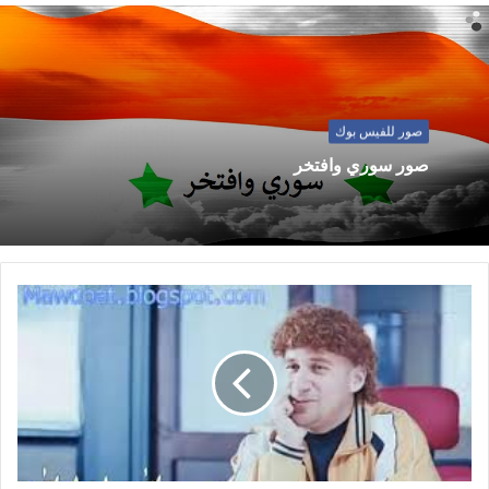
صور للفيس بوك
صور سوري وافتخر