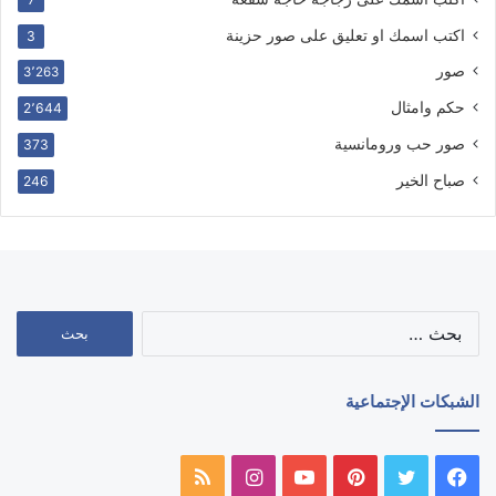
اكتب اسمك او تعليق على صور حزينة
3
صور
3٬263
حكم وامثال
2٬644
صور حب ورومانسية
373
صباح الخير
246
البحث
عن:
الشبكات الإجتماعية
فيسبوك
تويتر
بينتيريست
يوتيوب
انستقرام
ملخص