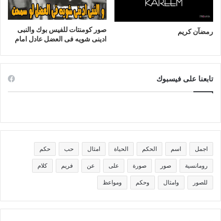
صور كومنتات للفيس بوك والنبى
رمضآن كريم
ادينى شويه فى العضل عادل امام
تابعنا على فيسبوك
اجمل
اسم
الحكم
الحياة
امثال
حب
حكم
رومانسية
صور
صورة
على
عن
فريم
كلام
للصور
وامثال
وحكم
ومواعظ