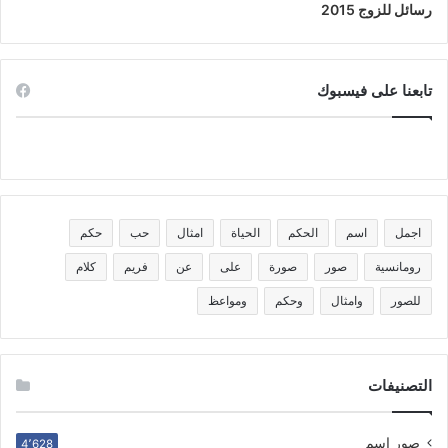
رسائل للزوج 2015
تابعنا على فيسبوك
اجمل
اسم
الحكم
الحياة
امثال
حب
حكم
رومانسية
صور
صورة
على
عن
فريم
كلام
للصور
وامثال
وحكم
ومواعظ
التصنيفات
صور اسم
4٬628