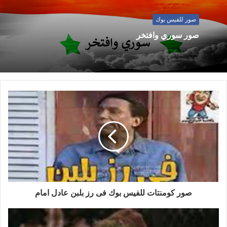
صور للفيس بوك
صور سوري وافتخر
صور كومنتات للفيس بوك فى رز بلبن عادل امام