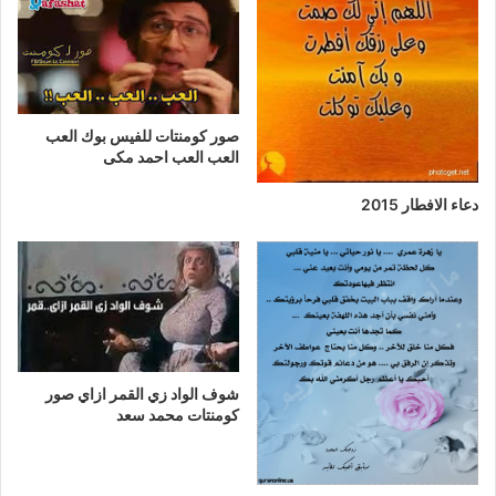
صور كومنتات للفيس بوك العب
العب العب احمد مكى
دعاء الافطار 2015
شوف الواد زي القمر ازاي صور
كومنتات محمد سعد