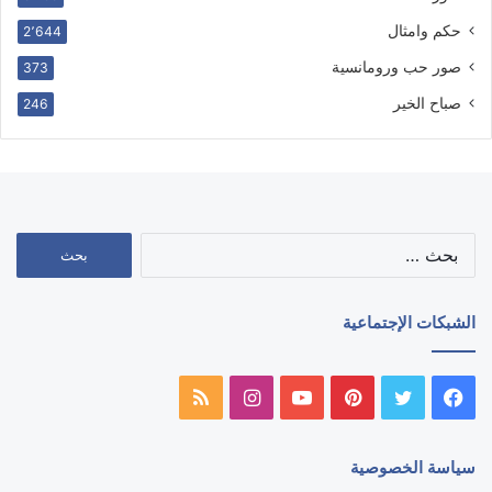
حكم وامثال
2٬644
صور حب ورومانسية
373
صباح الخير
246
البحث
عن:
الشبكات الإجتماعية
فيسبوك
تويتر
بينتيريست
يوتيوب
انستقرام
ملخص
الموقع
سياسة الخصوصية
RSS