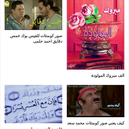
صور كومنتات للفيس بوك خمس
دقايق احمد حلمى
الف مبروك المولودة
كيف يعني صور كومنتات محمد سعد
فإن مع العسر يسرا