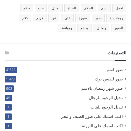
اجمل
اسم
الحكم
الحياة
امثال
حب
حكم
رومانسية
صور
صورة
على
عن
فريم
كلام
للصور
وامثال
وحكم
ومواعظ
التصنيفات
صور اسم
4٬628
صور للفيس بوك
1٬473
صور شهر رمضان بالاسم
902
تبديل الوجوه للرجال
45
تبديل الوجوه للبنات
7
اكتب اسمك على صور الصيف والبحر
1
اكتب اسمك على التورتة
1