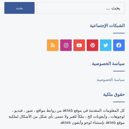
البحث
عن:
الشبكات الإجتماعية
فيسبوك
تويتر
بينتيريست
يوتيوب
انستقرام
ملخص
الموقع
سياسة الخصوصية
RSS
سياسة الخصوصية
حقوق ملكية
كل المعلومات المقدمة في موقع akteb من روابط مواقع ، صور ، فيديو ،
لوجوهات ، وأيقونات الخ ، ملكاً للغير ولا تنتمى بأي شكل من الأشكال لملكية
موقع akteb بإستثناء لوجو وأيقون akteb.