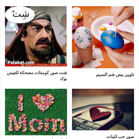
شت صور كومنتات مضحكة للفيس
تلوين بيض شم النسيم
بوك
صور حب للبنات