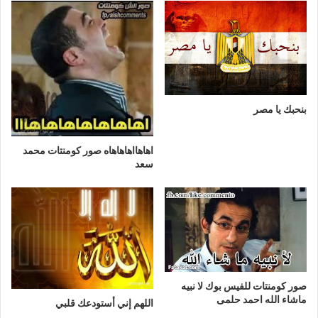
بنحبك يا مصر
اهاهااهاهاهاه صور كومنتات محمد
سعد
صور كومنتات للفيس بوك لا نبيه
ماشاء الله احمد حلمى
اللهم إني أستودعك قلبي