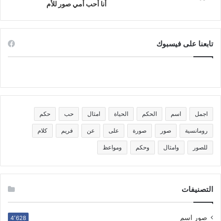
أنا أحب أمي صور للأم
تابعنا على فيسبوك
اجمل
اسم
الحكم
الحياة
امثال
حب
حكم
رومانسية
صور
صورة
على
عن
فريم
كلام
للصور
وامثال
وحكم
ومواعظ
التصنيفات
صور اسم
4٬628