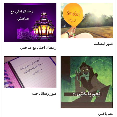
صور ابتسامة
رمضان احلى مع صاحبتي
صور رسائل حب
نعم ياختي