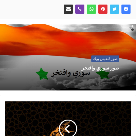
صور للفيس بوك
صور سوري وافتخر