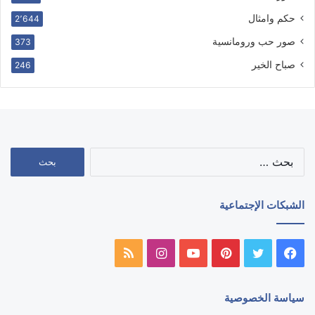
حكم وامثال
2٬644
صور حب ورومانسية
373
صباح الخير
246
البحث
عن:
الشبكات الإجتماعية
فيسبوك
تويتر
بينتيريست
يوتيوب
انستقرام
ملخص
الموقع
سياسة الخصوصية
RSS