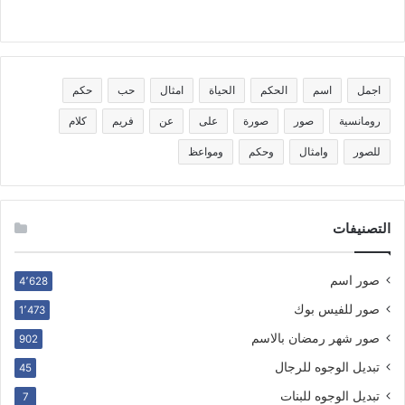
اجمل
اسم
الحكم
الحياة
امثال
حب
حكم
رومانسية
صور
صورة
على
عن
فريم
كلام
للصور
وامثال
وحكم
ومواعظ
التصنيفات
صور اسم
4٬628
صور للفيس بوك
1٬473
صور شهر رمضان بالاسم
902
تبديل الوجوه للرجال
45
تبديل الوجوه للبنات
7