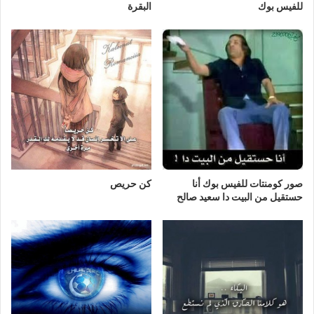
للفيس بوك
البقرة
صور كومنتات للفيس بوك أنا
كن حريص
حستقيل من البيت دا سعيد صالح