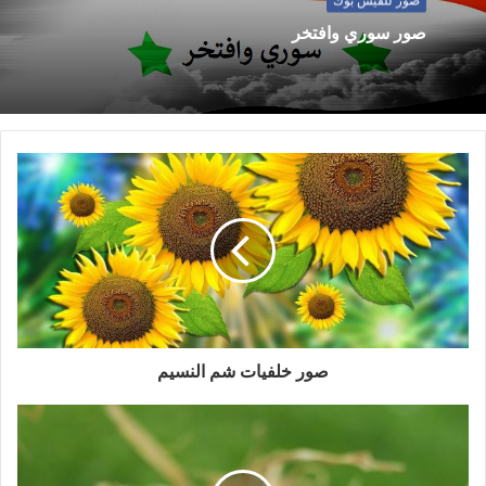
صور للفيس بوك
صور سوري وافتخر
صور خلفيات شم النسيم