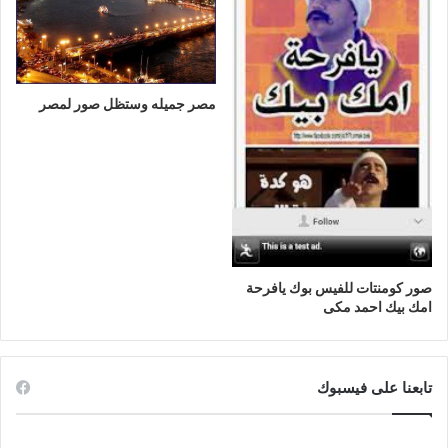
مصر جميله وستظل صور لمصر
صور كومنتات للفيس بوك يافرحة
امك بيك احمد مكى
تابعنا على فيسبوك