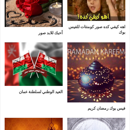
اهه كيفي كده صور كومنتات للفيس
بوك
أحبك للابد صور
العيد الوطني لسلطنة عمان
فيس بوك رمضان كريم