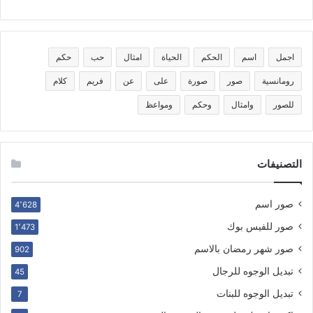
اجمل
اسم
الحكم
الحياة
امثال
حب
حكم
رومانسية
صور
صورة
على
عن
فريم
كلام
للصور
وامثال
وحكم
ومواعظ
التصنيفات
صور اسم
4٬628
صور للفيس بوك
1٬473
صور شهر رمضان بالاسم
902
تبديل الوجوه للرجال
45
تبديل الوجوه للبنات
7