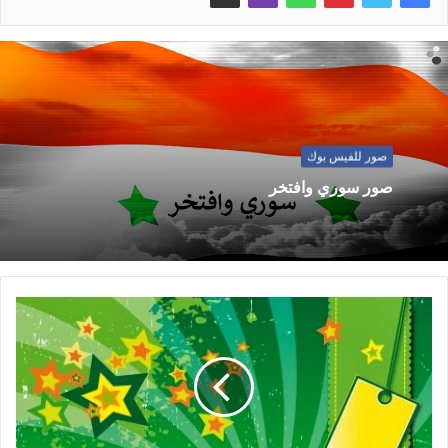
صور للفيس بوك
صور سوري وافتخر