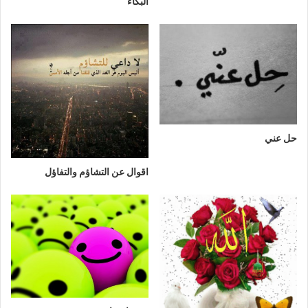
البكاء
حل عني
اقوال عن التشاؤم والتفاؤل