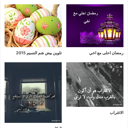
رمضان احلى مع اخي
تلوين بيض شم النسيم 2015
الاغتراب