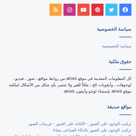
فيسبوك
تويتر
بينتيريست
يوتيوب
انستقرام
ملخص
الموقع
سياسة الخصوصية
RSS
سياسة الخصوصية
حقوق ملكية
كل المعلومات المقدمة في موقع akteb من روابط مواقع ، صور ، فيديو ،
لوجوهات ، وأيقونات الخ ، ملكاً للغير ولا تنتمى بأي شكل من الأشكال لملكية
موقع akteb بإستثناء لوجو وأيقون akteb.
مواقع صديقة
تركيب الوجوه على الصور - الكتابة على الصور - فريمات للصور
تركيب الوجوه على الصور بالذكاء الصناعى مجانا