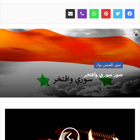
صور للفيس بوك
صور سوري وافتخر