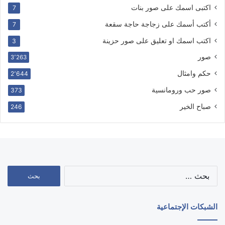
اكتبى اسمك على صور بنات
7
أكتب أسمك على زجاجة حاجة سقعة
7
اكتب اسمك او تعليق على صور حزينة
3
صور
3٬263
حكم وامثال
2٬644
صور حب ورومانسية
373
صباح الخير
246
البحث
عن:
الشبكات الإجتماعية