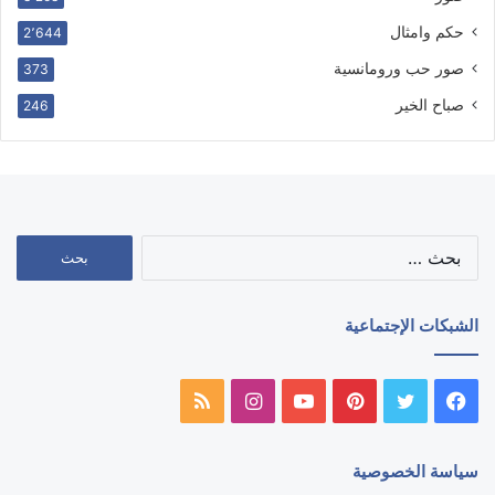
حكم وامثال
2٬644
صور حب ورومانسية
373
صباح الخير
246
البحث
عن:
الشبكات الإجتماعية
فيسبوك
تويتر
بينتيريست
يوتيوب
انستقرام
ملخص
الموقع
سياسة الخصوصية
RSS