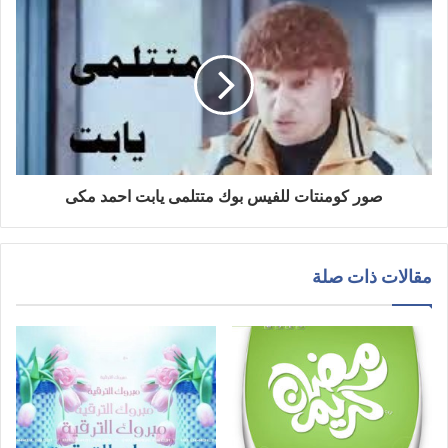
صور كومنتات للفيس بوك متتلمى يابت احمد مكى
مقالات ذات صلة