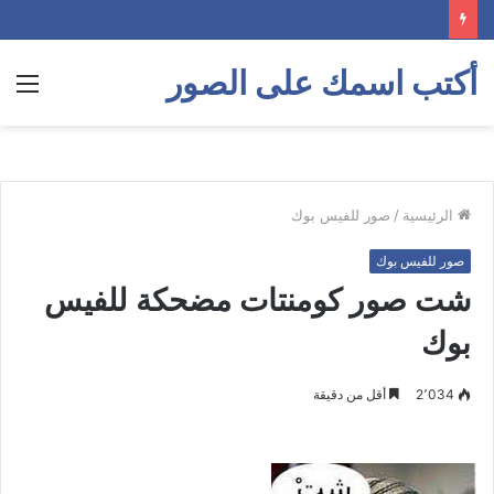
أكتب اسمك على الصور
الق
الرئيسية
/
صور للفيس بوك
صور للفيس بوك
شت صور كومنتات مضحكة للفيس
بوك
2٬034
أقل من دقيقة