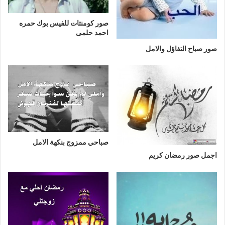
صور كومنتات للفيس بوك حمره
احمد حلمى
صور صباح التفاؤل والامل
صباحي ممزوج بنكهة الامل
اجمل صور رمضان كريم