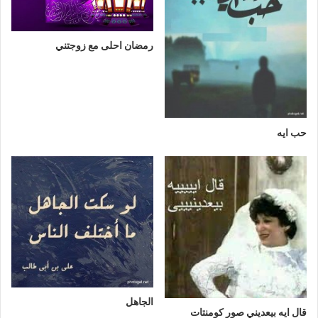
رمضان احلى مع زوجتني
حب ايه
الجاهل
قال ايه بيعديني صور كومنتات