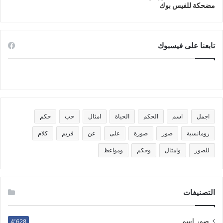
مضحكة للفيس بوك
تابعنا على فيسبوك
اجمل
اسم
الحكم
الحياة
امثال
حب
حكم
رومانسية
صور
صورة
على
عن
فريم
كلام
للصور
وامثال
وحكم
ومواعظ
التصنيفات
صور اسم
4٬628