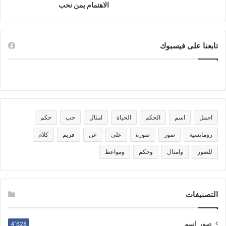
الاهتمام بمن نحب
تابعنا على فيسبوك
اجمل
اسم
الحكم
الحياة
امثال
حب
حكم
رومانسية
صور
صورة
على
عن
فريم
كلام
للصور
وامثال
وحكم
ومواعظ
التصنيفات
صور اسم
4٬628