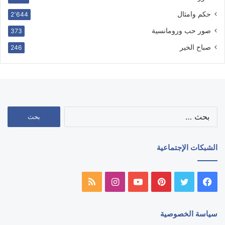
حكم وامثال
2٬644
صور حب ورومانسية
373
صباح الخير
246
البحث
عن:
الشبكات الإجتماعية
فيسبوك
تويتر
بينتيريست
يوتيوب
انستقرام
ملخص
الموقع
سياسة الخصوصية
RSS