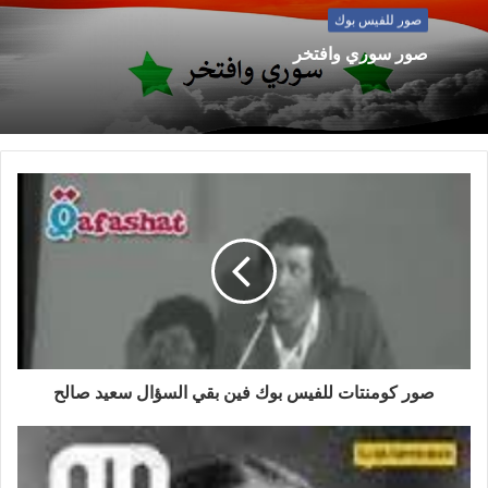
صور للفيس بوك
صور سوري وافتخر
صور كومنتات للفيس بوك فين بقي السؤال سعيد صالح