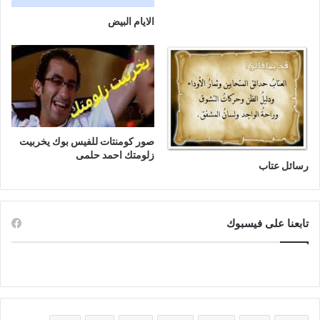
الايام البيض
صور كومنتات للفيس بوك يخربيت
زلومتك احمد حلمى
رسائل عتاب
تابعنا على فيسبوك