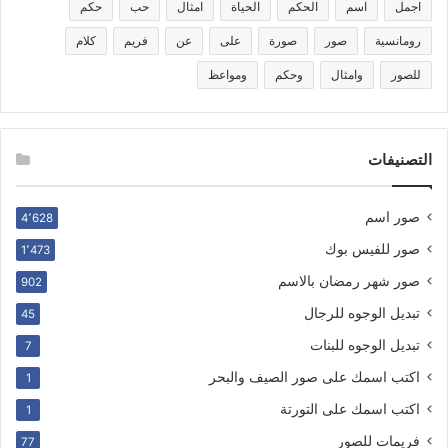
اجمل
اسم
الحكم
الحياة
امثال
حب
حكم
رومانسية
صور
صورة
على
عن
فريم
كلام
للصور
وامثال
وحكم
ومواعظ
التصنيفات
صور اسم
4٬628
صور للفيس بوك
1٬473
صور شهر رمضان بالاسم
902
تبديل الوجوه للرجال
45
تبديل الوجوه للبنات
7
اكتب اسمك على صور الصيف والبحر
1
اكتب اسمك على التورتة
1
فريمات للصور
77