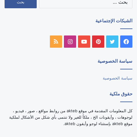
عن:
الشبكات الإجتماعية
فيسبوك
تويتر
بينتيريست
يوتيوب
انستقرام
ملخص
الموقع
سياسة الخصوصية
RSS
سياسة الخصوصية
حقوق ملكية
كل المعلومات المقدمة في موقع akteb من روابط مواقع ، صور ، فيديو ،
لوجوهات ، وأيقونات الخ ، ملكاً للغير ولا تنتمى بأي شكل من الأشكال لملكية
موقع akteb بإستثناء لوجو وأيقون akteb.