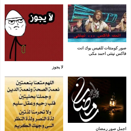
صور كومنتات للفيس بوك انت
فاكس نينتى احمد مكى
لا يجوز
اجمل صور رمضان