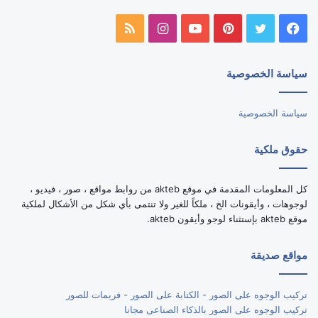
فيسبوك
تويتر
بينتيريست
يوتيوب
انستقرام
ملخص
الموقع
سياسة الخصوصية
RSS
سياسة الخصوصية
حقوق ملكية
كل المعلومات المقدمة في موقع akteb من روابط مواقع ، صور ، فيديو ،
لوجوهات ، وأيقونات الخ ، ملكاً للغير ولا تنتمى بأي شكل من الأشكال لملكية
موقع akteb بإستثناء لوجو وأيقون akteb.
مواقع صديقة
تركيب الوجوه على الصور - الكتابة على الصور - فريمات للصور
تركيب الوجوه على الصور بالذكاء الصناعى مجانا