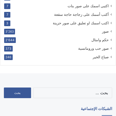
اكتبى اسمك على صور بنات
7
أكتب أسمك على زجاجة حاجة سقعة
7
اكتب اسمك او تعليق على صور حزينة
3
صور
3٬263
حكم وامثال
2٬644
صور حب ورومانسية
373
صباح الخير
246
البحث
عن:
الشبكات الإجتماعية