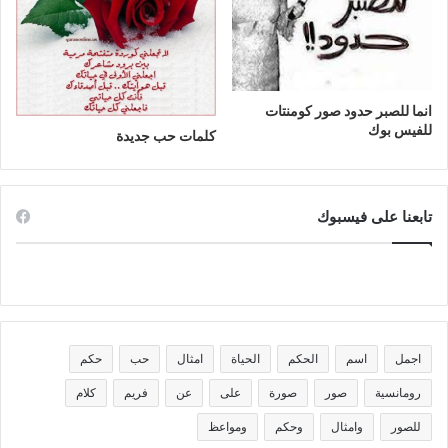
انما للصبر حدود صور كومنتات
للفيس بوك
كلمات حب جديدة
تابعنا على فيسبوك
اجمل
اسم
الحكم
الحياة
امثال
حب
حكم
رومانسية
صور
صورة
على
عن
فريم
كلام
للصور
وامثال
وحكم
ومواعظ