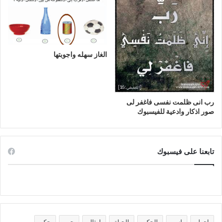
الغاز سهله واجوبتها
رب انى ظلمت نفسى فاغفر لى
صور اذكار وادعية للفيسبوك
تابعنا على فيسبوك
اجمل
اسم
الحكم
الحياة
امثال
حب
حكم