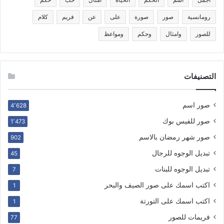
رومانسية
صور
صورة
على
عن
فريم
كلام
للصور
وامثال
وحكم
ومواعظ
التصنيفات
صور اسم
4٬628
صور للفيس بوك
1٬473
صور شهر رمضان بالاسم
902
تبديل الوجوه للرجال
45
تبديل الوجوه للبنات
7
اكتب اسمك على صور الصيف والبحر
1
اكتب اسمك على التورتة
1
فريمات للصور
77