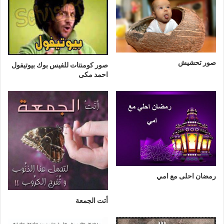
صور تحشيش
صور كومنتات للفيس بوك بيوتيفول
احمد مكى
رمضان احلى مع امي
أتت الجمعة