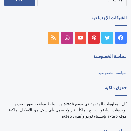
عن:
الشبكات الإجتماعية
فيسبوك
تويتر
بينتيريست
يوتيوب
انستقرام
ملخص
الموقع
سياسة الخصوصية
RSS
سياسة الخصوصية
حقوق ملكية
كل المعلومات المقدمة في موقع akteb من روابط مواقع ، صور ، فيديو ،
لوجوهات ، وأيقونات الخ ، ملكاً للغير ولا تنتمى بأي شكل من الأشكال لملكية
موقع akteb بإستثناء لوجو وأيقون akteb.