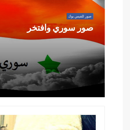
صور للفيس بوك
صور سوري وافتخر