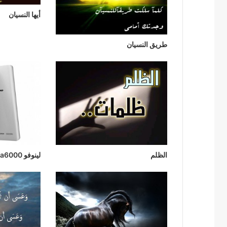
أيها النسيان
طريق النسيان
الظلم
لينوفو a6000