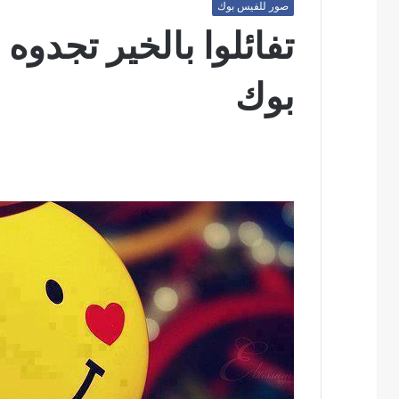
صور للفيس بوك
تفائلوا بالخير تجدو
بوك