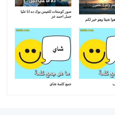
صور كومنتات للفيس بوك ده انا عليا
جمل احمد عز
ا شيئا وهو خير لكم
ب
جمع كلمة شاي