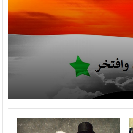
صور سوري وافتخر
امساكية شهر رمضان لعام 2019 ستوكهولم
– السويد
رمضان احلى مع ولادي