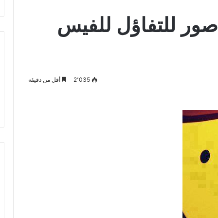
ه صور للتفاؤل للفيس
2٬035
أقل من دقيقة