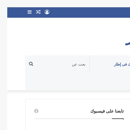
تسجيل
مقال
إضافة
الدخول
عشوائي
عمود
جانبي
بحث
 فى إطار
عن
تابعنا على فيسبوك