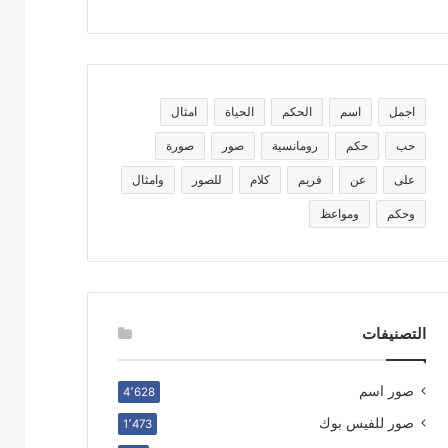
اجمل
اسم
الحكم
الحياة
امثال
حب
حكم
رومانسية
صور
صورة
على
عن
فريم
كلام
للصور
وامثال
وحكم
ومواعظ
التصنيفات
صور اسم
4٬628
صور للفيس بوك
1٬473