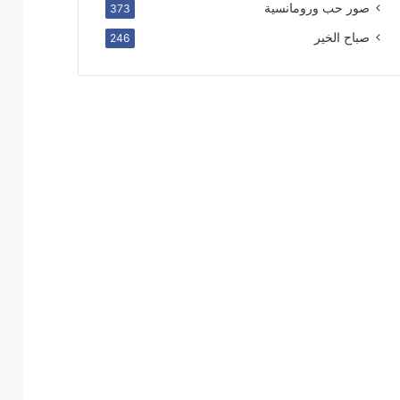
صور حب ورومانسية
373
صباح الخير
246