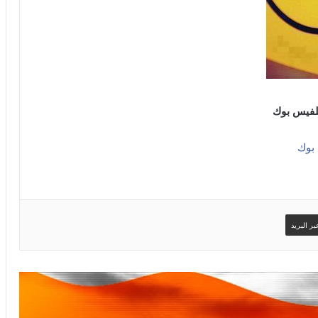
للفيس بوك
 بوك
ر البريد