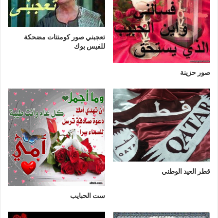
تعجبني صور كومنتات مضحكة
للفيس بوك
صور حزينة
قطر العيد الوطني
ست الحبايب