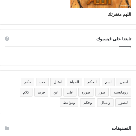
اللهم مغفرتك
تابعنا على فيسبوك
اجمل
اسم
الحكم
الحياة
امثال
حب
حكم
رومانسية
صور
صورة
على
عن
فريم
كلام
للصور
وامثال
وحكم
ومواعظ
التصنيفات