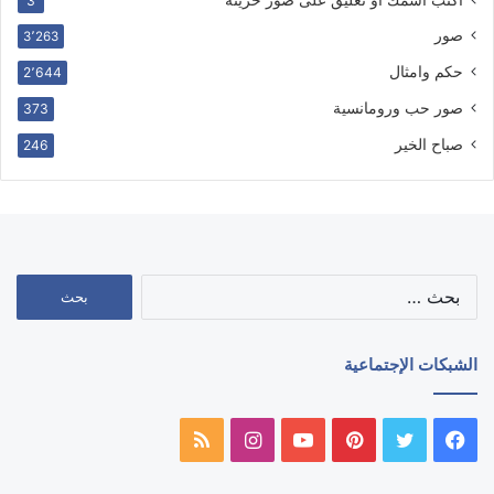
3
صور
3٬263
حكم وامثال
2٬644
صور حب ورومانسية
373
صباح الخير
246
البحث
عن:
الشبكات الإجتماعية
فيسبوك
تويتر
بينتيريست
يوتيوب
انستقرام
ملخص
الموقع