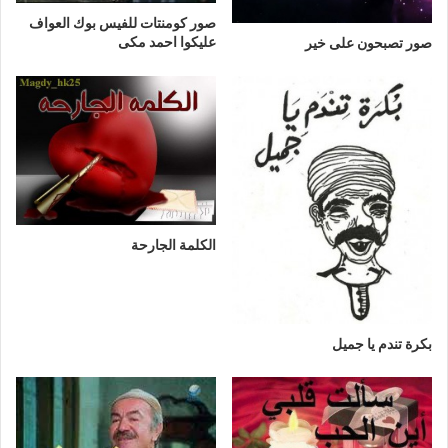
صور كومنتات للفيس بوك العواف
عليكوا احمد مكى
صور تصبحون على خير
الكلمة الجارحة
بكرة تندم يا جميل