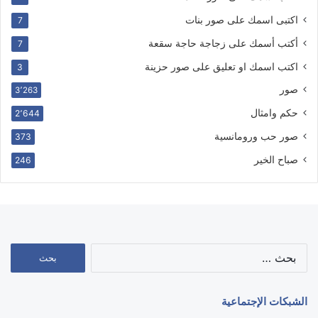
اكتبى اسمك على صور بنات
7
أكتب أسمك على زجاجة حاجة سقعة
7
اكتب اسمك او تعليق على صور حزينة
3
صور
3٬263
حكم وامثال
2٬644
صور حب ورومانسية
373
صباح الخير
246
البحث
عن:
الشبكات الإجتماعية