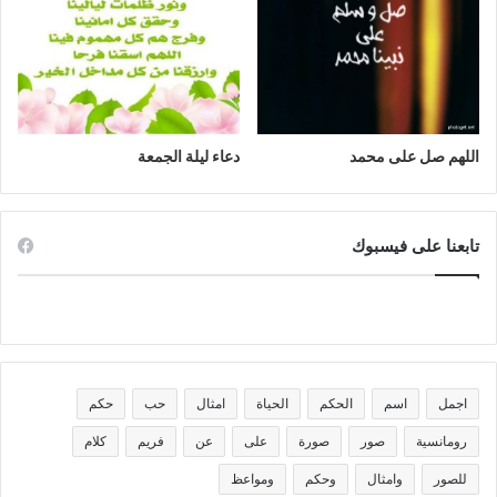
اللهم صل على محمد
دعاء ليلة الجمعة
تابعنا على فيسبوك
اجمل
اسم
الحكم
الحياة
امثال
حب
حكم
رومانسية
صور
صورة
على
عن
فريم
كلام
للصور
وامثال
وحكم
ومواعظ