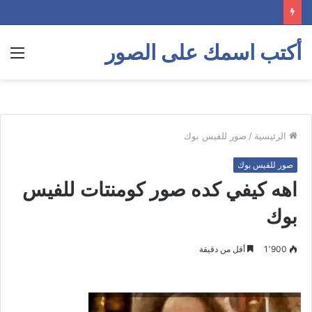
أكتب اسمك على الصور
الق
الرئيسية
/
صور للفيس بوك
صور للفيس بوك
اهه كيفي كده صور كومنتات للفيس
بوك
1٬900
أقل من دقيقة