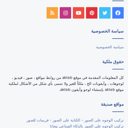
فيسبوك
تويتر
بينتيريست
يوتيوب
انستقرام
ملخص
الموقع
سياسة الخصوصية
RSS
سياسة الخصوصية
حقوق ملكية
كل المعلومات المقدمة في موقع akteb من روابط مواقع ، صور ، فيديو ،
لوجوهات ، وأيقونات الخ ، ملكاً للغير ولا تنتمى بأي شكل من الأشكال لملكية
موقع akteb بإستثناء لوجو وأيقون akteb.
مواقع صديقة
تركيب الوجوه على الصور - الكتابة على الصور - فريمات للصور
تركيب الوجوه على الصور بالذكاء الصناعى مجانا