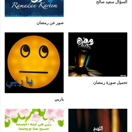
السؤال سعيد صالح
صور عن رمضان
تحميل صورة رمضان
ياربي