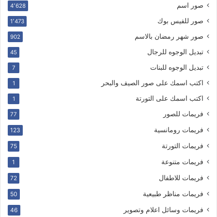
صور اسم
4٬628
صور للفيس بوك
1٬473
صور شهر رمضان بالاسم
902
تبديل الوجوه للرجال
45
تبديل الوجوه للبنات
7
اكتب اسمك على صور الصيف والبحر
1
اكتب اسمك على التورتة
1
فريمات للصور
77
فريمات رومانسية
123
فريمات التورتة
75
فريمات متنوعة
1
فريمات للاطفال
72
فريمات مناظر طبيعية
50
فريمات وسائل اعلام وتصوير
46