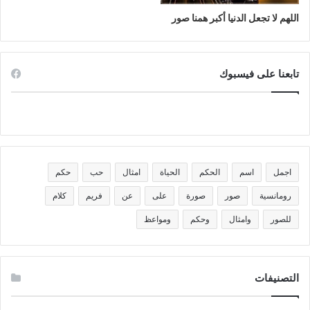
اللهم لا تجعل الدنيا أكبر همنا صور
تابعنا على فيسبوك
اجمل
اسم
الحكم
الحياة
امثال
حب
حكم
رومانسية
صور
صورة
على
عن
فريم
كلام
للصور
وامثال
وحكم
ومواعظ
التصنيفات