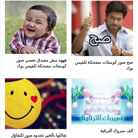
هههه مش مصدق نفسي صور
صح صور كومنتات مضحكة للفيس
كومنتات مضحكة للفيس بوك
بوك
الف مبروك الترقية
تفائلوا بالخير تجدوه صور للتفاؤل