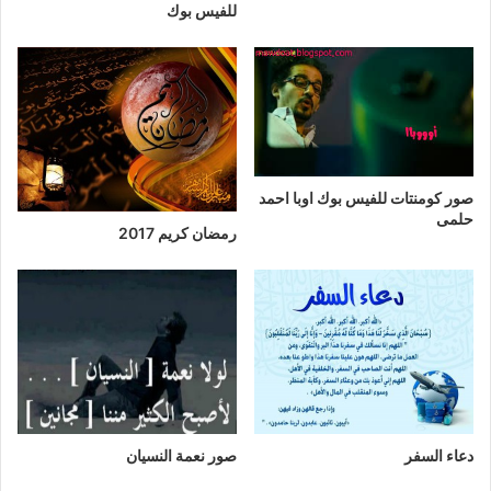
للفيس بوك
صور كومنتات للفيس بوك اوبا احمد
حلمى
رمضان كريم 2017
دعاء السفر
صور نعمة النسيان