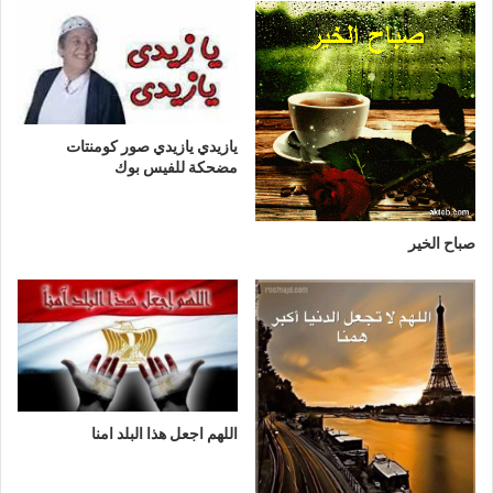
يازيدي يازيدي صور كومنتات
مضحكة للفيس بوك
صباح الخير
اللهم اجعل هذا البلد امنا