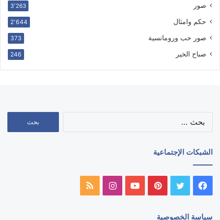
صور
3٬263
حكم وامثال
2٬644
صور حب ورومانسية
373
صباح الخير
246
البحث
عن:
الشبكات الإجتماعية
فيسبوك
تويتر
بينتيريست
يوتيوب
انستقرام
ملخص
الموقع
سياسة الخصوصية