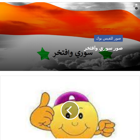
صور للفيس بوك
صور سوري وافتخر