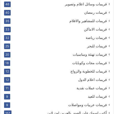
فريمات وسائل اعلام وتصوير
46
فريمات رمضان
40
فريمات للمشاهير والافلام
35
فريمات الاماكن
33
فريمات رياضة
32
فريمات للبحر
25
فريمات تهنئة ومناسبات
20
فريمات مجات وكوبايات
18
فريمات للخطوبة والزواج
12
فريمات اعلام الدول
12
فريمات عملات نقدية
11
فريمات للعيد
9
فريمات عربيات ومواصلات
9
أكتب اسمك على الصور بالعربى اون لاين
157