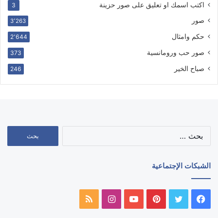
اكتب اسمك او تعليق على صور حزينة
3
صور
3٬263
حكم وامثال
2٬644
صور حب ورومانسية
373
صباح الخير
246
البحث
عن:
الشبكات الإجتماعية
فيسبوك
تويتر
بينتيريست
يوتيوب
انستقرام
ملخص
الموقع