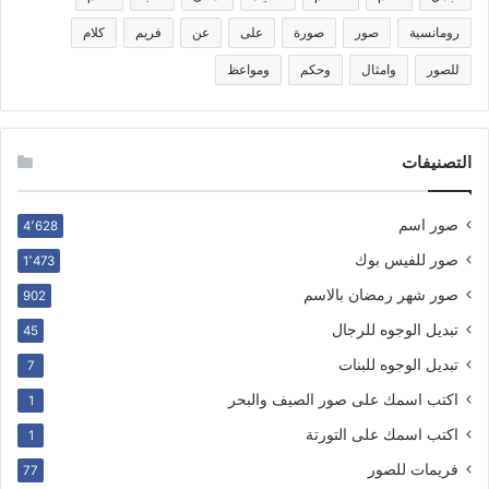
رومانسية
صور
صورة
على
عن
فريم
كلام
للصور
وامثال
وحكم
ومواعظ
التصنيفات
صور اسم
4٬628
صور للفيس بوك
1٬473
صور شهر رمضان بالاسم
902
تبديل الوجوه للرجال
45
تبديل الوجوه للبنات
7
اكتب اسمك على صور الصيف والبحر
1
اكتب اسمك على التورتة
1
فريمات للصور
77