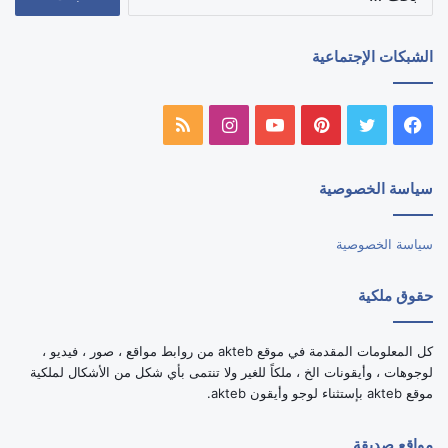
عن:
الشبكات الإجتماعية
فيسبوك
تويتر
بينتيريست
يوتيوب
انستقرام
ملخص
الموقع
سياسة الخصوصية
RSS
سياسة الخصوصية
حقوق ملكية
كل المعلومات المقدمة في موقع akteb من روابط مواقع ، صور ، فيديو ،
لوجوهات ، وأيقونات الخ ، ملكاً للغير ولا تنتمى بأي شكل من الأشكال لملكية
موقع akteb بإستثناء لوجو وأيقون akteb.
مواقع صديقة