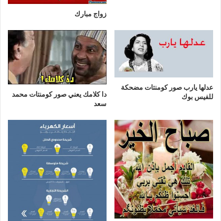
زواج مبارك
عدلها يارب صور كومنتات مضحكة
دا كلامك يعني صور كومنتات محمد
للفيس بوك
سعد