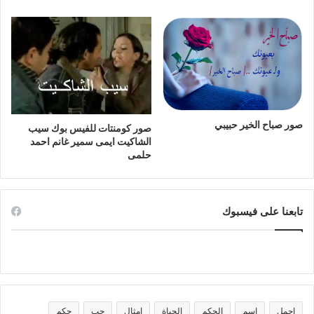
صور صباح الخير حبيبي
صور كومنتات للفيس بوك سيب
الشاكيت ايمى سمير غانم احمد
حلمى
تابعنا على فيسبوك
اجمل
اسم
الحكم
الحياة
امثال
حب
حكم