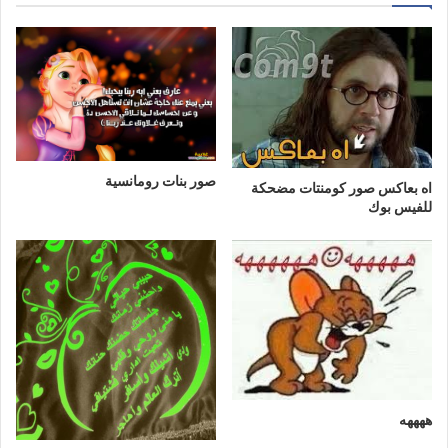
صور بنات رومانسية
اه بعاكس صور كومنتات مضحكة
للفيس بوك
ههههه