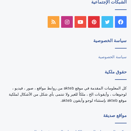
الشبكات الإجتماعية
فيسبوك
تويتر
بينتيريست
يوتيوب
انستقرام
ملخص
الموقع
سياسة الخصوصية
RSS
سياسة الخصوصية
حقوق ملكية
كل المعلومات المقدمة في موقع akteb من روابط مواقع ، صور ، فيديو ،
لوجوهات ، وأيقونات الخ ، ملكاً للغير ولا تنتمى بأي شكل من الأشكال لملكية
موقع akteb بإستثناء لوجو وأيقون akteb.
مواقع صديقة