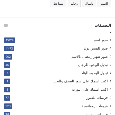
للصور
وامثال
وحكم
ومواعظ
التصنيفات
صور اسم
4٬628
صور للفيس بوك
1٬473
صور شهر رمضان بالاسم
902
تبديل الوجوه للرجال
45
تبديل الوجوه للبنات
7
اكتب اسمك على صور الصيف والبحر
1
اكتب اسمك على التورتة
1
فريمات للصور
77
فريمات رومانسية
123
فريمات التورتة
75