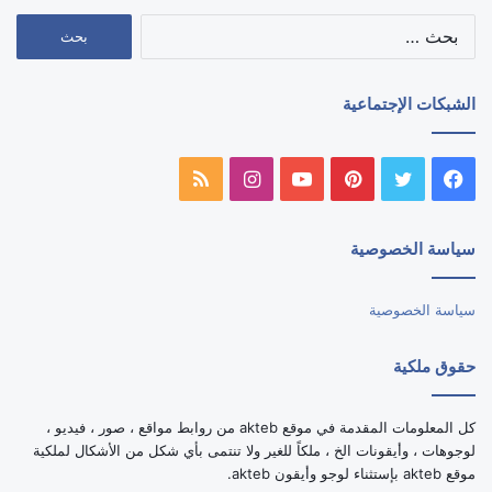
البحث
عن:
الشبكات الإجتماعية
فيسبوك
تويتر
بينتيريست
يوتيوب
انستقرام
ملخص
الموقع
سياسة الخصوصية
RSS
سياسة الخصوصية
حقوق ملكية
كل المعلومات المقدمة في موقع akteb من روابط مواقع ، صور ، فيديو ،
لوجوهات ، وأيقونات الخ ، ملكاً للغير ولا تنتمى بأي شكل من الأشكال لملكية
موقع akteb بإستثناء لوجو وأيقون akteb.