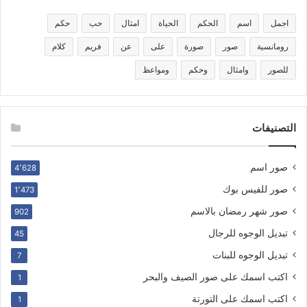
اجمل
اسم
الحكم
الحياة
امثال
حب
حكم
رومانسية
صور
صورة
على
عن
فريم
كلام
للصور
وامثال
وحكم
ومواعظ
التصنيفات
صور اسم
4٬628
صور للفيس بوك
1٬473
صور شهر رمضان بالاسم
902
تبديل الوجوه للرجال
45
تبديل الوجوه للبنات
7
اكتب اسمك على صور الصيف والبحر
1
اكتب اسمك على التورتة
1