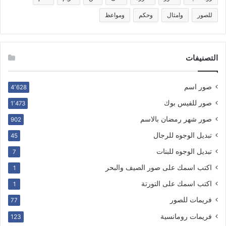
للصور
وامثال
وحكم
ومواعظ
التصنيفات
صور اسم
4٬628
صور للفيس بوك
1٬473
صور شهر رمضان بالاسم
902
تبديل الوجوه للرجال
45
تبديل الوجوه للبنات
7
اكتب اسمك على صور الصيف والبحر
1
اكتب اسمك على التورتة
1
فريمات للصور
77
فريمات رومانسية
123