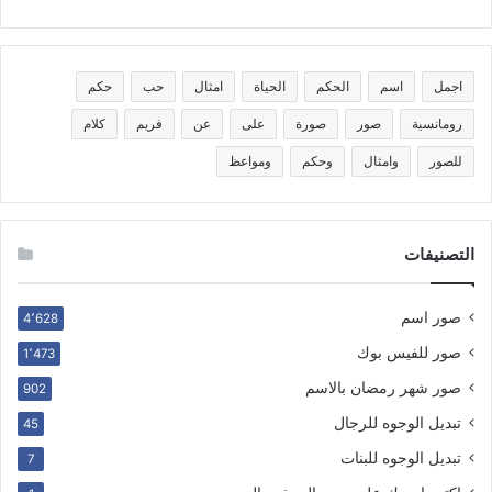
اجمل
اسم
الحكم
الحياة
امثال
حب
حكم
رومانسية
صور
صورة
على
عن
فريم
كلام
للصور
وامثال
وحكم
ومواعظ
التصنيفات
صور اسم
4٬628
صور للفيس بوك
1٬473
صور شهر رمضان بالاسم
902
تبديل الوجوه للرجال
45
تبديل الوجوه للبنات
7