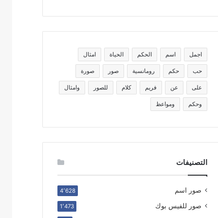
اجمل
اسم
الحكم
الحياة
امثال
حب
حكم
رومانسية
صور
صورة
على
عن
فريم
كلام
للصور
وامثال
وحكم
ومواعظ
التصنيفات
صور اسم
4٬628
صور للفيس بوك
1٬473