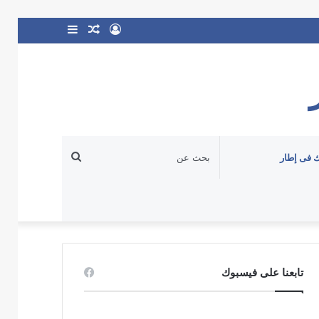
تسجيل
مقال
إضافة
الدخول
عشوائي
عمود
جانبي
بحث
 فى إطار
عن
تابعنا على فيسبوك