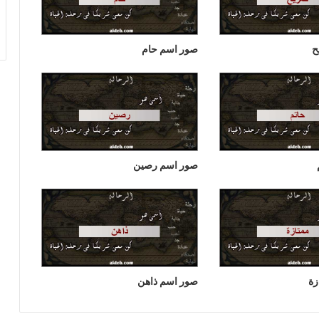
ح
صور اسم حام
صور اسم رصين
زة
صور اسم ذاهن