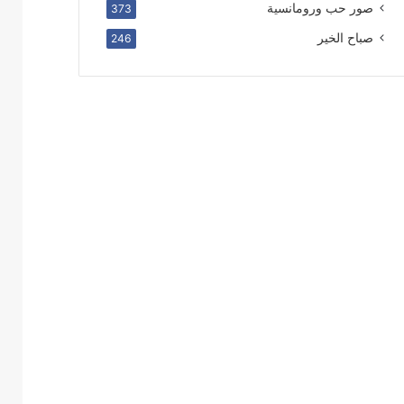
صور حب ورومانسية
373
صباح الخير
246