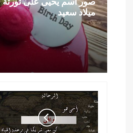
صور اسم يحيى على تورتة ع
ميلاد سعيد