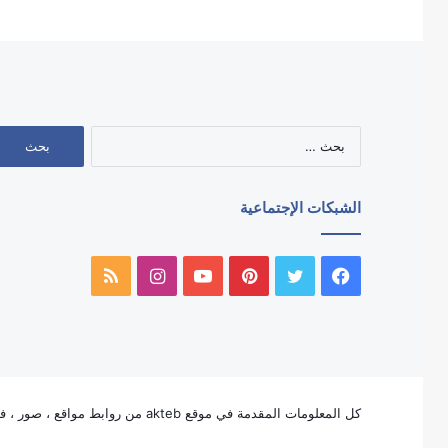
البحث
عن:
الشبكات الإجتماعية
فيسبوك
تويتر
بينتيريست
يوتيوب
انستقرام
ملخص
الموقع
RSS
كل المعلومات المقدمة في موقع akteb من روابط مواقع ، صور ، فيديو ، لوجوهات ، وأيقونات الخ ، ملكاً للغير ولا تنتمى بأي شكل من الأشكال لملكية موقع akteb بإستثناء لوجو وأيقون akteb.