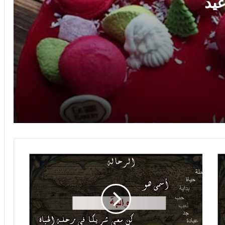
يد
صور اسم يحيى على القمر
صور اسم يحيى صور لاسم يحيى صور
رومانسية