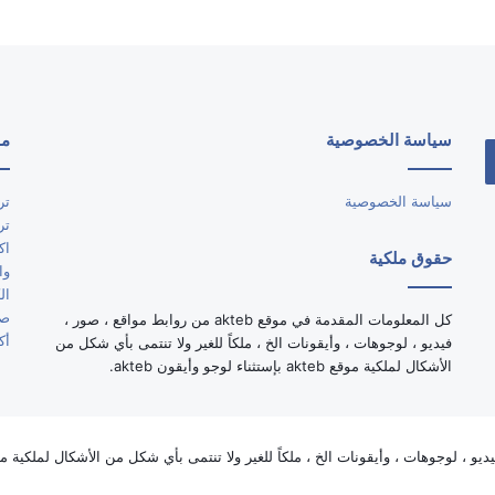
سياسة الخصوصية
مو
سياسة الخصوصية
تر
تر
اك
حقوق ملكية
وا
ال
صو
كل المعلومات المقدمة في موقع akteb من روابط مواقع ، صور ،
أك
فيديو ، لوجوهات ، وأيقونات الخ ، ملكاً للغير ولا تنتمى بأي شكل من
الأشكال لملكية موقع akteb بإستثناء لوجو وأيقون akteb.