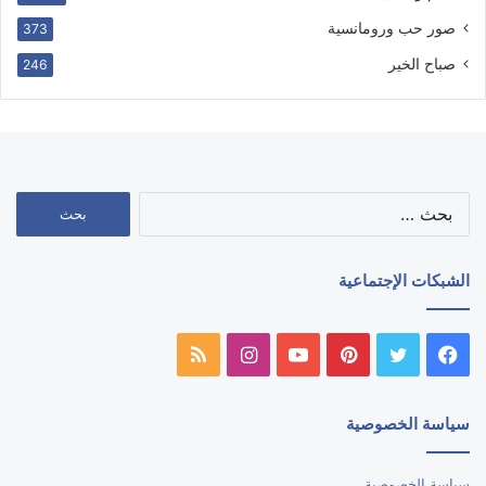
صور حب ورومانسية
373
صباح الخير
246
البحث
عن:
الشبكات الإجتماعية
فيسبوك
تويتر
بينتيريست
يوتيوب
انستقرام
ملخص
الموقع
سياسة الخصوصية
RSS
سياسة الخصوصية