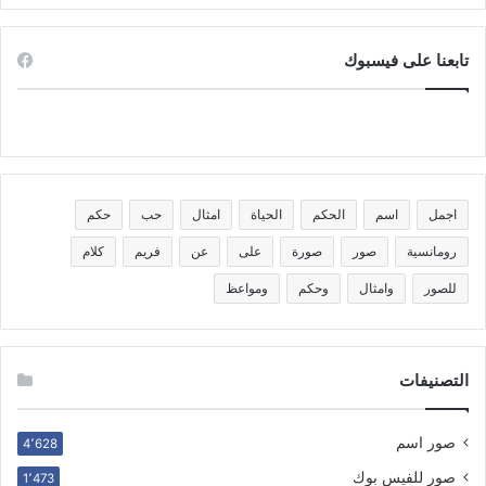
تابعنا على فيسبوك
اجمل
اسم
الحكم
الحياة
امثال
حب
حكم
رومانسية
صور
صورة
على
عن
فريم
كلام
للصور
وامثال
وحكم
ومواعظ
التصنيفات
صور اسم
4٬628
صور للفيس بوك
1٬473