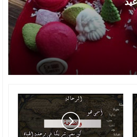
يد
صور اسم يحيى على القمر
صور اسم يحيى صور لاسم يحيى صور
رومانسية