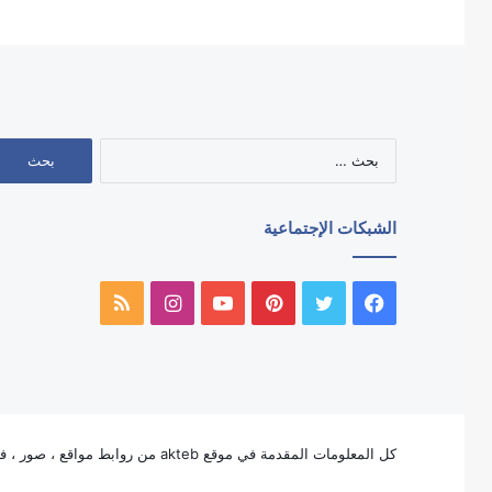
البحث
عن:
الشبكات الإجتماعية
فيسبوك
تويتر
بينتيريست
يوتيوب
انستقرام
ملخص
الموقع
RSS
كل المعلومات المقدمة في موقع akteb من روابط مواقع ، صور ، فيديو ، لوجوهات ، وأيقونات الخ ، ملكاً للغير ولا تنتمى بأي شكل من الأشكال لملكية موقع akteb بإستثناء لوجو وأيقون akteb.