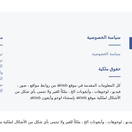
سياسة الخصوصية
مو
سياسة الخصوصية
تر
تر
اك
حقوق ملكية
وا
ال
صو
كل المعلومات المقدمة في موقع akteb من روابط مواقع ، صور ،
أك
فيديو ، لوجوهات ، وأيقونات الخ ، ملكاً للغير ولا تنتمى بأي شكل من
الأشكال لملكية موقع akteb بإستثناء لوجو وأيقون akteb.