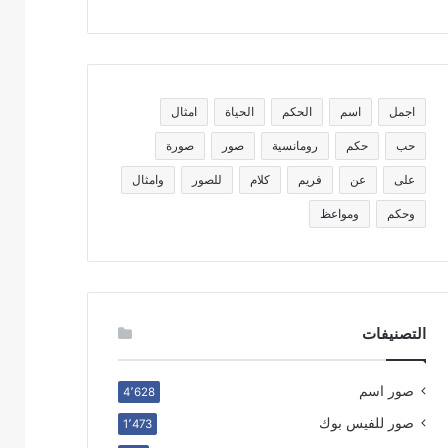
اجمل
اسم
الحكم
الحياة
امثال
حب
حكم
رومانسية
صور
صورة
على
عن
فريم
كلام
للصور
وامثال
وحكم
ومواعظ
التصنيفات
صور اسم
4٬628
صور للفيس بوك
1٬473