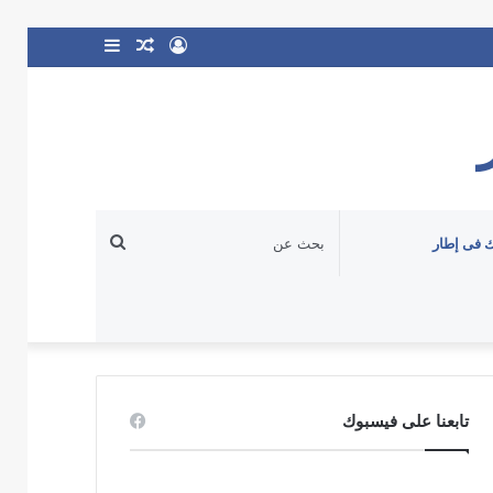
تسجيل
مقال
إضافة
الدخول
عشوائي
عمود
جانبي
بحث
 فى إطار
عن
تابعنا على فيسبوك