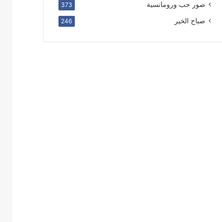
صور حب ورومانسية
373
صباح الخير
246