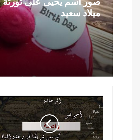
صور اسم يحيى على تورتة ع
ميلاد سعيد