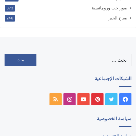
صور حب ورومانسية
373
صباح الخير
246
البحث
عن:
الشبكات الإجتماعية
فيسبوك
تويتر
بينتيريست
يوتيوب
انستقرام
ملخص
الموقع
سياسة الخصوصية
RSS
سياسة الخصوصية