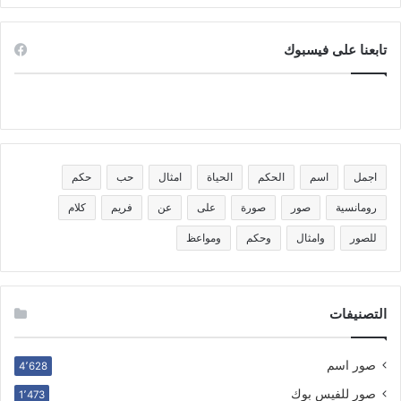
تابعنا على فيسبوك
اجمل
اسم
الحكم
الحياة
امثال
حب
حكم
رومانسية
صور
صورة
على
عن
فريم
كلام
للصور
وامثال
وحكم
ومواعظ
التصنيفات
صور اسم
4٬628
صور للفيس بوك
1٬473