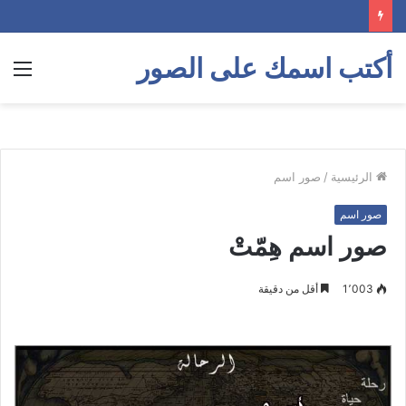
أكتب اسمك على الصور
الق
الرئيسية
/
صور اسم
صور اسم
صور اسم هِمّتْ
1٬003
أقل من دقيقة