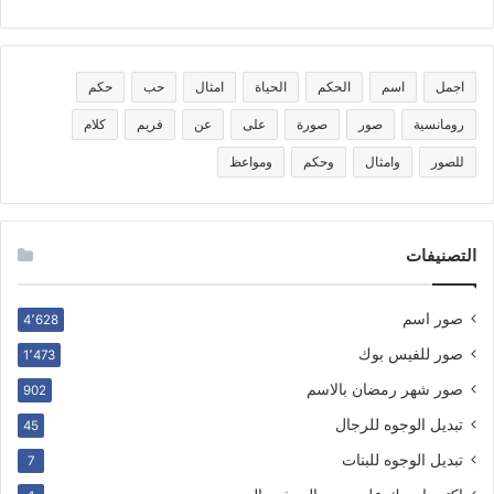
اجمل
اسم
الحكم
الحياة
امثال
حب
حكم
رومانسية
صور
صورة
على
عن
فريم
كلام
للصور
وامثال
وحكم
ومواعظ
التصنيفات
صور اسم
4٬628
صور للفيس بوك
1٬473
صور شهر رمضان بالاسم
902
تبديل الوجوه للرجال
45
تبديل الوجوه للبنات
7