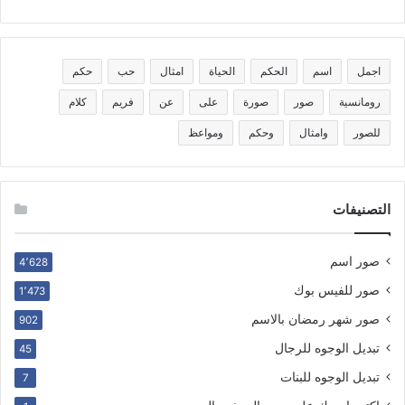
اجمل
اسم
الحكم
الحياة
امثال
حب
حكم
رومانسية
صور
صورة
على
عن
فريم
كلام
للصور
وامثال
وحكم
ومواعظ
التصنيفات
صور اسم
4٬628
صور للفيس بوك
1٬473
صور شهر رمضان بالاسم
902
تبديل الوجوه للرجال
45
تبديل الوجوه للبنات
7