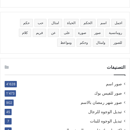
اجمل
اسم
الحكم
الحياة
امثال
حب
حكم
رومانسية
صور
صورة
على
عن
فريم
كلام
للصور
وامثال
وحكم
ومواعظ
التصنيفات
صور اسم
4٬628
صور للفيس بوك
1٬473
صور شهر رمضان بالاسم
902
تبديل الوجوه للرجال
45
تبديل الوجوه للبنات
7