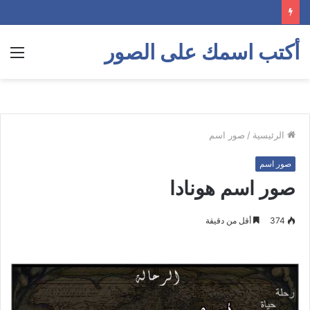
أكتب اسمك على الصور
الق
الرئيسية
/
صور اسم
صور اسم
صور اسم هونادا
374
أقل من دقيقة