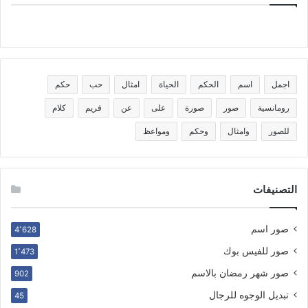
اجمل
اسم
الحكم
الحياة
امثال
حب
حكم
رومانسية
صور
صورة
على
عن
فريم
كلام
للصور
وامثال
وحكم
ومواعظ
التصنيفات
صور اسم
4٬628
صور للفيس بوك
1٬473
صور شهر رمضان بالاسم
902
تبديل الوجوه للرجال
45