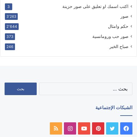
اكتب اسمك او تعليق على صور حزينة
3
صور
3٬263
حكم وامثال
2٬644
صور حب ورومانسية
373
صباح الخير
246
البحث
عن:
الشبكات الإجتماعية
فيسبوك
تويتر
بينتيريست
يوتيوب
انستقرام
ملخص