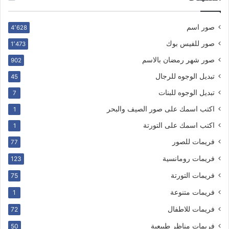
صور اسم
4٬628
صور للفيس بوك
1٬473
صور شهر رمضان بالاسم
902
تبديل الوجوه للرجال
45
تبديل الوجوه للبنات
7
اكتب اسمك على صور الصيف والبحر
1
اكتب اسمك على التورتة
1
فريمات للصور
77
فريمات رومانسية
123
فريمات التورتة
75
فريمات متنوعة
1
فريمات للاطفال
72
فريمات مناظر طبيعية
50