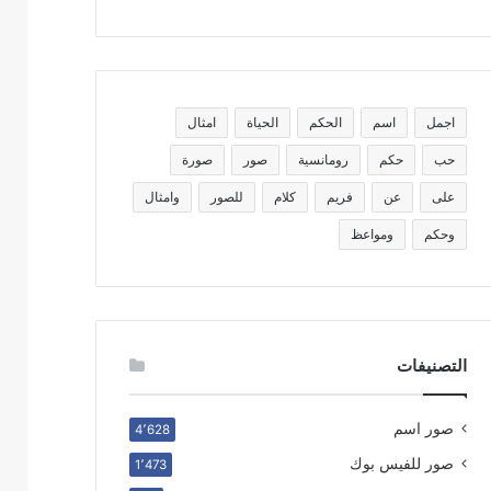
اجمل
اسم
الحكم
الحياة
امثال
حب
حكم
رومانسية
صور
صورة
على
عن
فريم
كلام
للصور
وامثال
وحكم
ومواعظ
التصنيفات
صور اسم
4٬628
صور للفيس بوك
1٬473