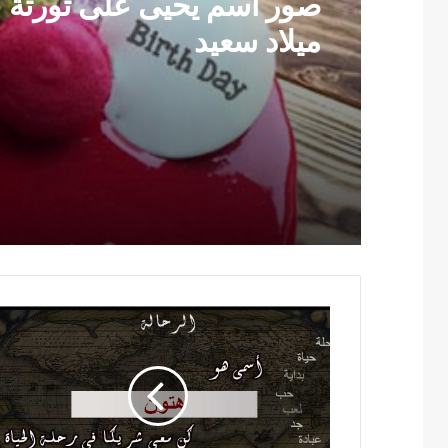
صور اسم يحيى على تورتة ع
ميلاد سعيد