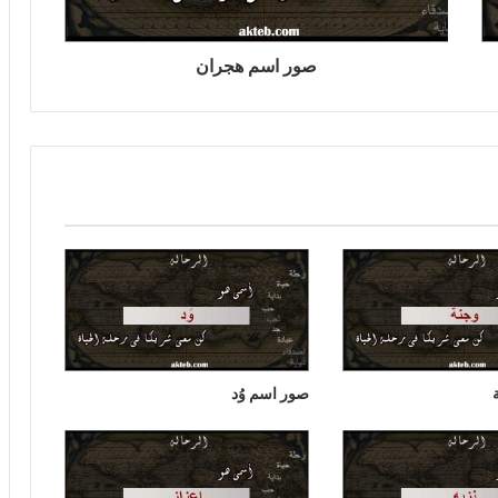
صور اسم هجران
صور اسم وُد