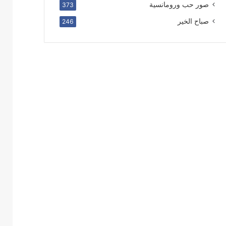
صور حب ورومانسية
373
صباح الخير
246