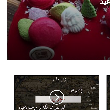
يد
صور اسم يحيى على القمر
صور اسم يحيى صور لاسم يحيى صور
رومانسية