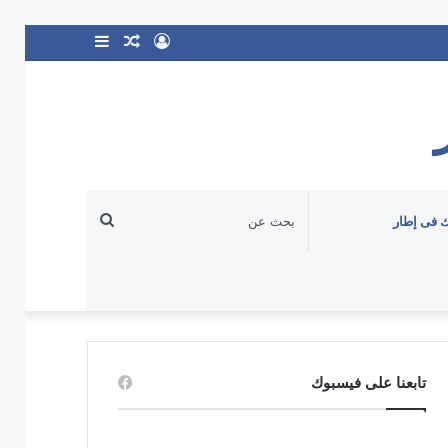
تسجيل
مقال
إضافة
الدخول
عشوائي
عمود
جانبي
بحث
 فى إطار
عن
تابعنا على فيسبوك