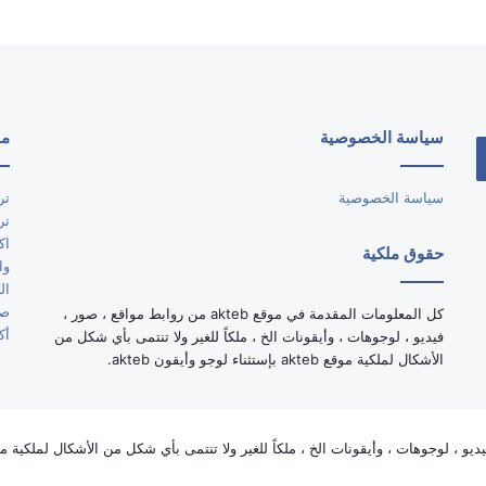
سياسة الخصوصية
مو
سياسة الخصوصية
تر
تر
اك
حقوق ملكية
وا
ال
صو
كل المعلومات المقدمة في موقع akteb من روابط مواقع ، صور ،
أك
فيديو ، لوجوهات ، وأيقونات الخ ، ملكاً للغير ولا تنتمى بأي شكل من
الأشكال لملكية موقع akteb بإستثناء لوجو وأيقون akteb.