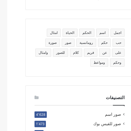
اجمل
اسم
الحكم
الحياة
امثال
حب
حكم
رومانسية
صور
صورة
على
عن
فريم
كلام
للصور
وامثال
وحكم
ومواعظ
التصنيفات
صور اسم
4٬628
صور للفيس بوك
1٬473