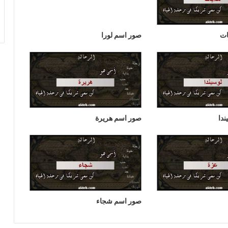
ات
صور اسم لورا
دا
صور اسم هريرة
صور اسم شجاء