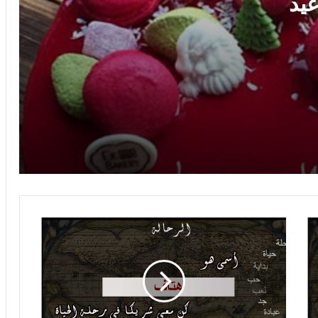
يد
صور اسم يحيى على القمر
صور اسم يحيى صور لاسم يحيى صور
رومانسية