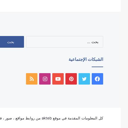
البحث
عن:
الشبكات الإجتماعية
فيسبوك
تويتر
بينتيريست
يوتيوب
انستقرام
ملخص
الموقع
RSS
كل المعلومات المقدمة في موقع akteb من روابط مواقع ، صور ، فيديو ، لوجوهات ، وأيقونات الخ ، ملكاً للغير ولا تنتمى بأي شكل من الأشكال لملكية موقع akteb بإستثناء لوجو وأيقون akteb.