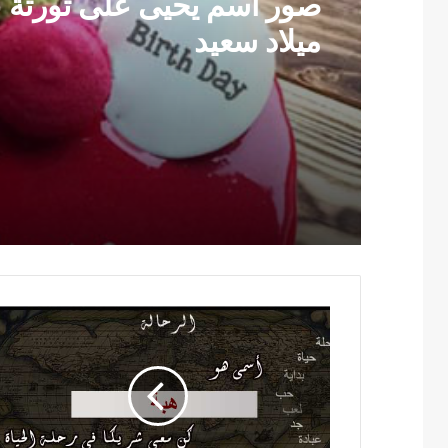
صور اسم يحيى على تورتة ع
ميلاد سعيد