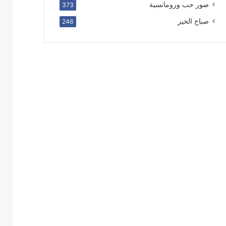
صور حب ورومانسية
373
صباح الخير
246