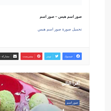
صور اسم هبس – صور اسم
تحميل صورة صور اسم هبس
فيسبوك
تويتر
بينتيريست
مشاركة عب
أقرأ التالي
صور اسم