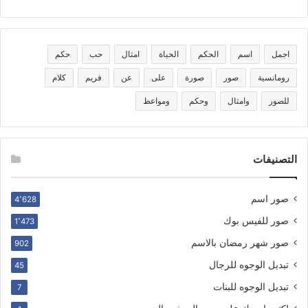
اجمل
اسم
الحكم
الحياة
امثال
حب
حكم
رومانسية
صور
صورة
على
عن
فريم
كلام
للصور
وامثال
وحكم
ومواعظ
التصنيفات
صور اسم
4٬628
صور للفيس بوك
1٬473
صور شهر رمضان بالاسم
902
تبديل الوجوه للرجال
45
تبديل الوجوه للبنات
7