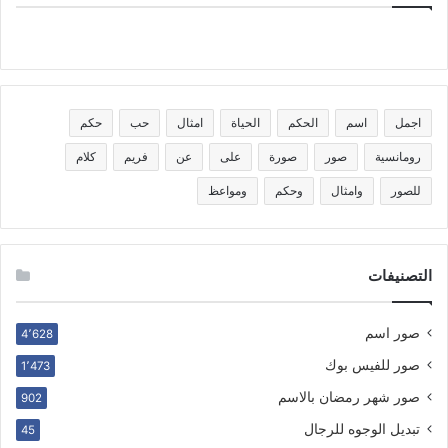
اجمل
اسم
الحكم
الحياة
امثال
حب
حكم
رومانسية
صور
صورة
على
عن
فريم
كلام
للصور
وامثال
وحكم
ومواعظ
التصنيفات
صور اسم
4٬628
صور للفيس بوك
1٬473
صور شهر رمضان بالاسم
902
تبديل الوجوه للرجال
45