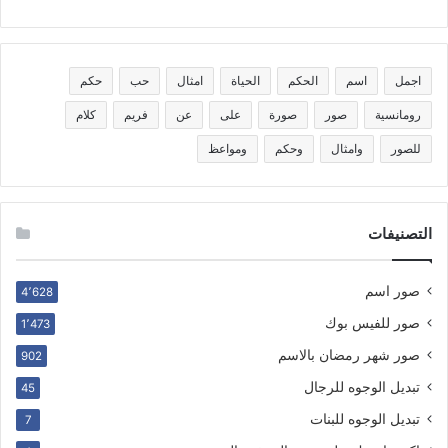
اجمل
اسم
الحكم
الحياة
امثال
حب
حكم
رومانسية
صور
صورة
على
عن
فريم
كلام
للصور
وامثال
وحكم
ومواعظ
التصنيفات
صور اسم
4٬628
صور للفيس بوك
1٬473
صور شهر رمضان بالاسم
902
تبديل الوجوه للرجال
45
تبديل الوجوه للبنات
7