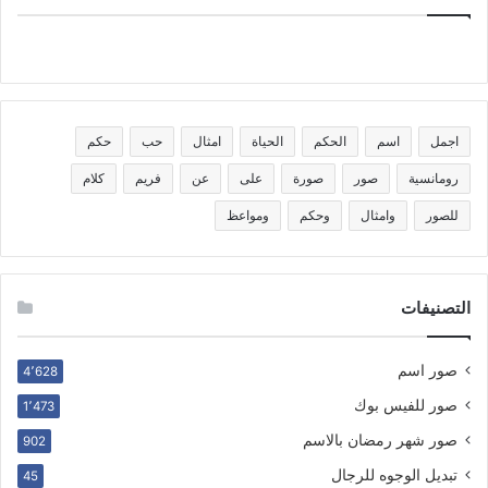
اجمل
اسم
الحكم
الحياة
امثال
حب
حكم
رومانسية
صور
صورة
على
عن
فريم
كلام
للصور
وامثال
وحكم
ومواعظ
التصنيفات
صور اسم
4٬628
صور للفيس بوك
1٬473
صور شهر رمضان بالاسم
902
تبديل الوجوه للرجال
45